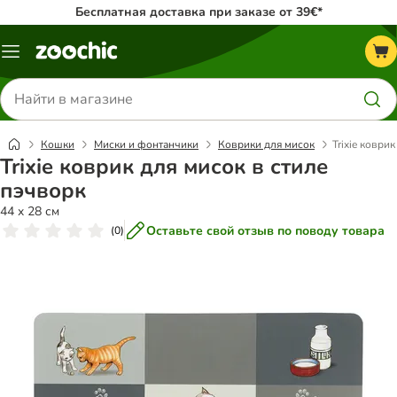
Бесплатная доставка при заказе от 39€*
Каталог
меню
Поиск
товаров
Кошки
Миски и фонтанчики
Коврики для мисок
Trixie коври
Trixie коврик для мисок в стиле
пэчворк
44 x 28 см
Оставьте свой отзыв по поводу товара
(
0
)