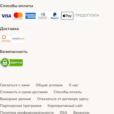
Способы оплаты
ПРЕДОПЛАТА
ПРЕДОПЛАТА Payment
Visa Payment Method
Mastercard Payment Method
American Express Payment Method
Diners Club Payment Method
PayPal Payment Method
Apple Pay Payment Method
Доставка
Omniva Shipping Method
SmartPosti Shipping Method
Безопасность
Security
Связаться с нами
Общие условия
О нас
Стоимость и сроки доставки
Cпособы оплаты
Выходные данные
Отказаться от договора здесь
Партнерская программа
Корпоративный сайт
Политика конфиденциальности
DSA
Вакансии