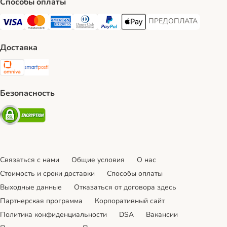
Способы оплаты
ПРЕДОПЛАТА
ПРЕДОПЛАТА Payment
Visa Payment Method
Mastercard Payment Method
American Express Payment Method
Diners Club Payment Method
PayPal Payment Method
Apple Pay Payment Method
Доставка
Omniva Shipping Method
SmartPosti Shipping Method
Безопасность
Security
Связаться с нами
Общие условия
О нас
Стоимость и сроки доставки
Cпособы оплаты
Выходные данные
Отказаться от договора здесь
Партнерская программа
Корпоративный сайт
Политика конфиденциальности
DSA
Вакансии