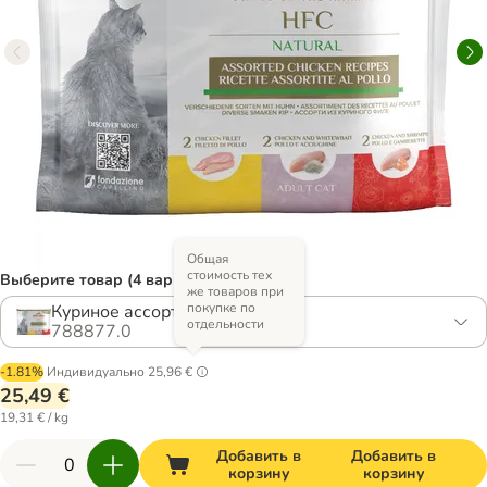
Общая
стоимость тех
Выберите товар (4 вариантов)
же товаров при
покупке по
Куриное ассорти (3 вкуса)
отдельности
788877.0
-1.81%
Индивидуально
25,96 €
25,49 €
19,31 € / kg
Добавить в
Добавить в
корзину
корзину