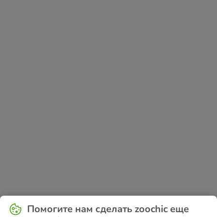
Application error: a
client
-side exception has occurred while
Помогите нам сделать zoochic еще
loading
www.zoochic-eu.ru
(see the
browser console
for more