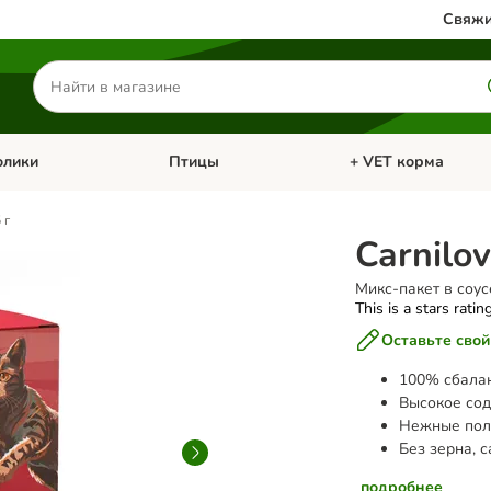
Свяжи
Поиск
товаров
олики
Птицы
+ VET корма
атегории: Кошки
Откройте меню категории: Грызуны и кролики
Откройте меню катег
 г
Carnilov
Микс-пакет в соусе
This is a stars ratin
Оставьте свой
100% сбала
Высокое сод
Нежные поло
Без зерна, 
подробнее