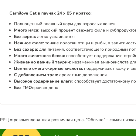
Carnilove Cat в паучах 24 x 85 г кратко:
Полноценный влажный корм для взрослых кошек
Много мяса:
высокий процент свежего филе и субпродукто
Без зерна:
легко усваивается
Нежное филе:
тонкие полоски птицы и рыбы, в зависимост
Без сахара:
для питания, соответствующего природным по
Много животного белка:
способствует поддержанию строй
Жизненно важный таурин:
незаменимая аминокислота дл
Ценные омега-жирные кислоты:
поддерживают кожу и ше
С
добавлением трав:
ароматные дополнения
Высокое содержание влаги:
способствует достаточному п
Без ГМО
произведено
РРЦ = рекомендованная розничная цена. "Обычно" – самая низкая 