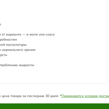
в
и от варианта — в желе или соусе
требностям
ной мускулатуры
я нормального зрения
рсть
отреблению жидкости
цена товара за последние 30 дней. *
Применяются условия доста