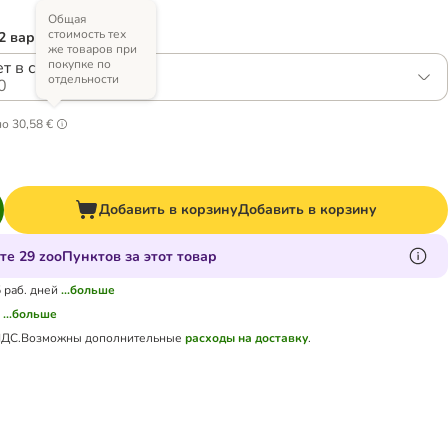
Общая
стоимость тех
2 вариантов)
же товаров при
покупке по
т в соусе (4 сорта)
отдельности
0
но
30,58 €
Добавить в корзину
Добавить в корзину
те 29 zooПунктов за этот товар
5 раб. дней
...больше
а
...больше
НДС.
Возможны дополнительные
расходы на доставку
.