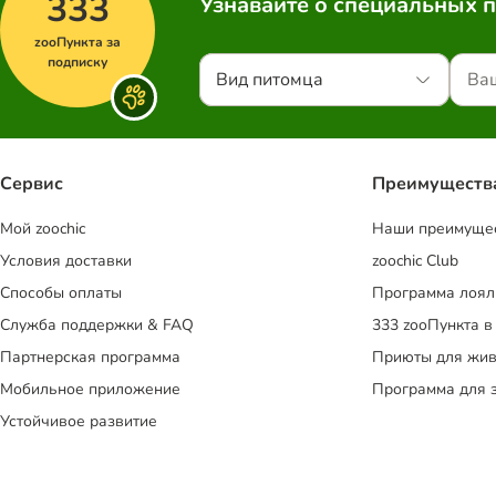
333
Узнавайте о специальных 
zooПункта за
подписку
Вид питомца
Сервис
Преимуществ
Mой zoochic
Наши преимуще
Условия доставки
zoochic Club
Способы оплаты
Программа лоял
Служба поддержки & FAQ
333 zooПункта в
Партнерская программа
Приюты для жив
Мобильное приложение
Программа для 
Устойчивое развитие