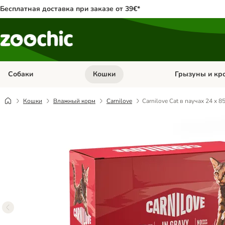
Бесплатная доставка при заказе от 39€*
Собаки
Кошки
Грызуны и кр
Откройте меню категории: Собаки
Откройте меню к
Кошки
Влажный корм
Carnilove
Carnilove Cat в паучах 24 x 85