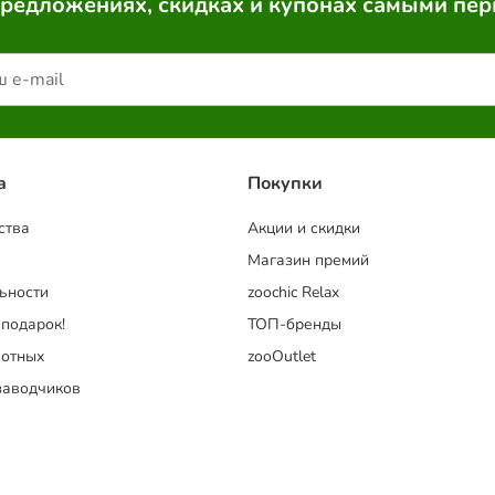
предложениях, скидках и купонах самыми пе
a
Покупки
ства
Акции и скидки
Магазин премий
ьности
zoochic Relax
 подарок!
ТОП-бренды
отных
zooOutlet
заводчиков