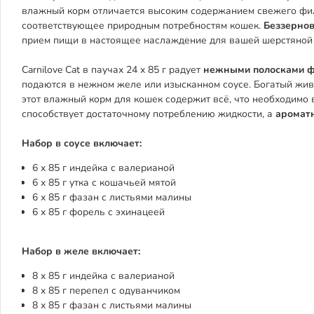
влажный корм отличается высоким содержанием свежего филе
соответствующее природным потребностям кошек.
Беззерно
прием пищи в настоящее наслаждение для вашей шерстяной
Carnilove Cat в паучах 24 x 85 г радует
нежными полосками ф
подаются в нежном желе или изысканном соусе. Богатый жи
этот влажный корм для кошек содержит всё, что необходимо
способствует достаточному потреблению жидкости, а
аромат
Набор в соусе включает:
6 x 85 г индейка с валерианой
6 x 85 г утка с кошачьей мятой
6 x 85 г фазан с листьями малины
6 x 85 г форель с эхинацеей
Набор в желе включает:
8 x 85 г индейка с валерианой
8 x 85 г перепел с одуванчиком
8 x 85 г фазан с листьями малины