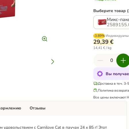
Выберите товар (
Микс-паке
2589155.
-3.89%
Индивидуаль
29,39 €
14,41 € / kg
Вы получае
Доставка в теч. 3-
Политика возврат
Все цены включают 
кормлению
Отзывы
овольствием с Carnilove Cat в паучах 24 x 85 г! Этот