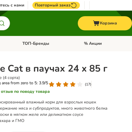
тесь с нами
Повторный заказ
Корзина
ТОП-Бренды
% Акции
ории: Птицы
Откройте меню категории: + VET корма
Откройте меню категории
e Cat в паучах 24 x 85 г
 (4 сорта)
g area from zero to 5: 3.9/5
(
17
)
 отзыв по поводу товара
нсированный влажный корм для взрослых кошек
ержание мяса и субпродуктов, много животного белка
ски в мягком желе или деликатном соусе
сахара и ГМО