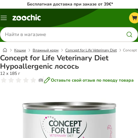
Бесплатная доставка при заказе от 39€*
Каталог
меню
Поиск
товаров
Кошки
Влажный корм
Concept for Life Veterinary Diet
Concept f
Concept for Life Veterinary Diet
Hypoallergenic лосось
12 х 185 г
Оставьте свой отзыв по поводу товара
(
0
)