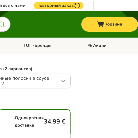
тесь с нами
Повторный заказ
Корзина
ТОП-Бренды
% Акции
ории: Птицы
Откройте меню категории: + VET корма
Откройте меню категории
 (2 вариантов)
ные полоски в соусе
.2
Однократная
34,99 €
доставка