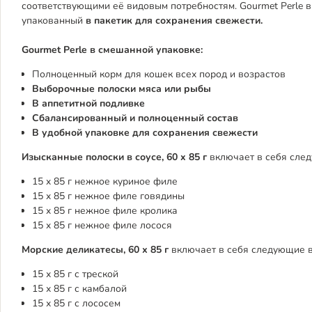
соответствующими её видовым потребностям. Gourmet Perle 
упакованный
в пакетик для сохранения свежести.
Gourmet Perle в смешанной упаковке:
Полноценный корм для кошек всех пород и возрастов
Выборочные полоски мяса или рыбы
В аппетитной подливке
Сбалансированный и полноценный состав
В удобной упаковке для сохранения свежести
Изысканные полоски в соусе, 60 x 85 г
включает в себя сле
15 x 85 г нежное куриное филе
15 x 85 г нежное филе говядины
15 x 85 г нежное филе кролика
15 x 85 г нежное филе лосося
Морские деликатесы, 60 х 85 г
включает в себя следующие в
15 х 85 г с треской
15 х 85 г с камбалой
15 х 85 г с лососем