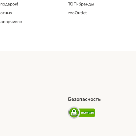
 подарок!
ТОП-бренды
отных
zooOutlet
заводчиков
Безопасность
hipping Method
artPosti Shipping Method
Security