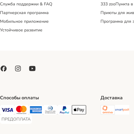
Служба поддержки & FAQ
333 zooПункта в
Партнерская программа
Приюты для жив
Мобильное приложение
Программа для 
Устойчивое развитие
Способы оплаты
Доставка
Omniva S
Sm
Visa Payment Method
Mastercard Payment Method
American Express Payment Method
Diners Club Payment Method
PayPal Payment Method
Apple Pay Payment Method
ПРЕДОПЛАТА
ПРЕДОПЛАТА Payment Method