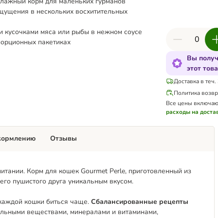
лажный корм для маленьких гурманов
щущения в нескольких восхитительных
и кусочками мяса или рыбы в нежном соусе
порционных пакетиках
Вы получ
этот тов
Доставка в теч.
Политика возвр
Все цены включаю
расходы на доста
кормлению
Отзывы
ании. Корм ​​для кошек Gourmet Perle, приготовленный из
его пушистого друга уникальным вкусом.
 каждой кошки биться чаще.
Сбалансированные рецепты
льными веществами, минералами и витаминами,