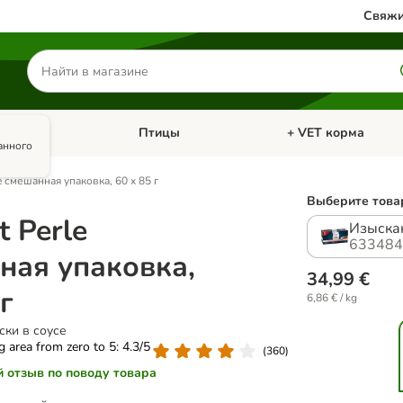
Свяжи
Поиск
товаров
олики
Птицы
+ VET корма
атегории: Кошки
Откройте меню категории: Грызуны и кролики
Откройте меню катег
анного
e смешанная упаковка, 60 x 85 г
Выберите товар
 Perle
Изыскан
633484
ная упаковка,
34,99 €
 г
6,86 € / kg
ки в соусе
ng area from zero to 5: 4.3/5
(
360
)
й отзыв по поводу товара