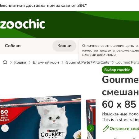
Бесплатная доставка при заказе от 39€*
Собаки
Кошки
Грызуны и кр
Отличное соотношение цены и
Откройте меню категории: Собаки
Откройте меню к
качества продукта, рекомендов
нашими клиентами
Кошки
Влажный корм
Gourmet Perle / A la Carte
Gourmet Perl
Выбор zoochic
Gourmet
смешан
60 x 85
Изысканные полос
This is a stars rati
Оставьте сво