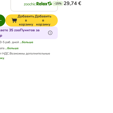
29,74 €
-15%
Добавить
Добавить
в
в
корзину
корзину
аете 35 zooПунктов за
ар
 3-5 раб. дней
...больше
ата
...больше
т НДС.
Возможны дополнительные
вку
.