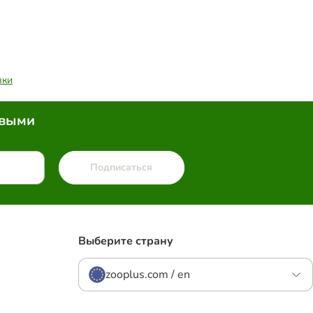
вки
рвыми
Подписаться
Выберите страну
zooplus.com / en