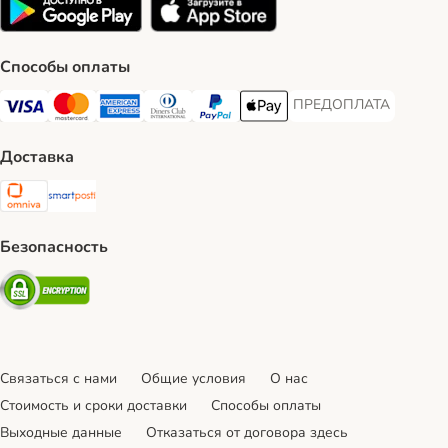
Способы оплаты
ПРЕДОПЛАТА
ПРЕДОПЛАТА Payment
Visa Payment Method
Mastercard Payment Method
American Express Payment Method
Diners Club Payment Method
PayPal Payment Method
Apple Pay Payment Method
Доставка
Omniva Shipping Method
SmartPosti Shipping Method
Безопасность
Security
Связаться с нами
Общие условия
О нас
Стоимость и сроки доставки
Cпособы оплаты
Выходные данные
Отказаться от договора здесь