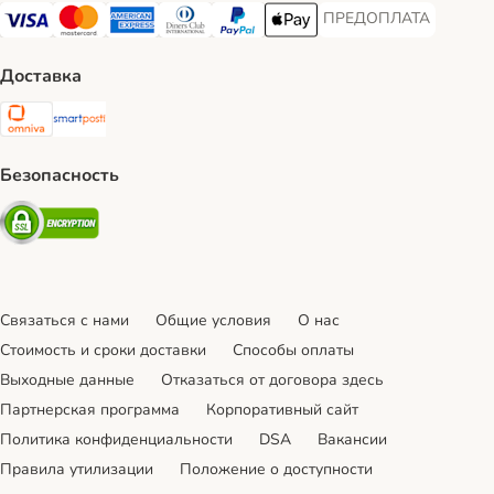
ПРЕДОПЛАТА
ПРЕДОПЛАТА Payment
Visa Payment Method
Mastercard Payment Method
American Express Payment Method
Diners Club Payment Method
PayPal Payment Method
Apple Pay Payment Method
Доставка
Omniva Shipping Method
SmartPosti Shipping Method
Безопасность
Security
Связаться с нами
Общие условия
О нас
Стоимость и сроки доставки
Cпособы оплаты
Выходные данные
Отказаться от договора здесь
Партнерская программа
Корпоративный сайт
Политика конфиденциальности
DSA
Вакансии
Правила утилизации
Положение о доступности