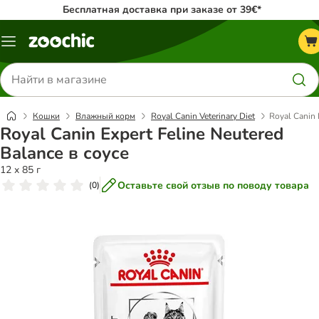
Бесплатная доставка при заказе от 39€*
Каталог
меню
Поиск
товаров
Кошки
Влажный корм
Royal Canin Veterinary Diet
Royal Canin 
Royal Canin Expert Feline Neutered
Balance в соусе
12 x 85 г
Оставьте свой отзыв по поводу товара
(
0
)