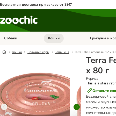
Бесплатная доставка при заказе от 39€*
Собаки
Кошки
Грызуны и кр
Откройте меню категории: Собаки
Откройте меню к
Кошки
Влажный корм
Terra Felis
Terra Felis Famousse, 12 х 80
Terra F
х 80 г
Курица
This is a stars rat
Оставьте сво
Беззерновой вла
мясом и вкусным
множество жизне
сомнительных до