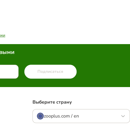
вки
рвыми
Подписаться
Выберите страну
zooplus.com / en