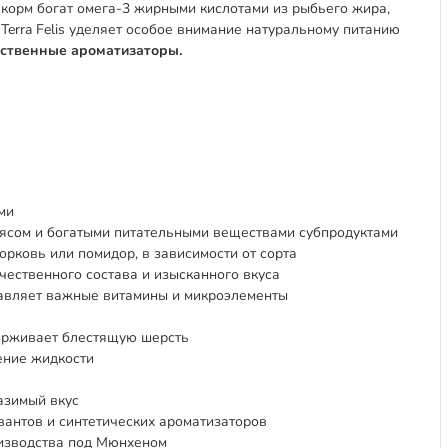
 корм богат омега-3 жирными кислотами из рыбьего жира,
Terra Felis уделяет особое внимание натуральному питанию
сственные ароматизаторы.
ми
ясом и богатыми питательными веществами субпродуктами
орковь или помидор, в зависимости от сорта
ественного состава и изысканного вкуса
авляет важные витамины и микроэлементы
держивает блестящую шерсть
ение жидкости
азимый вкус
вантов и синтетических ароматизаторов
оизводства под Мюнхеном