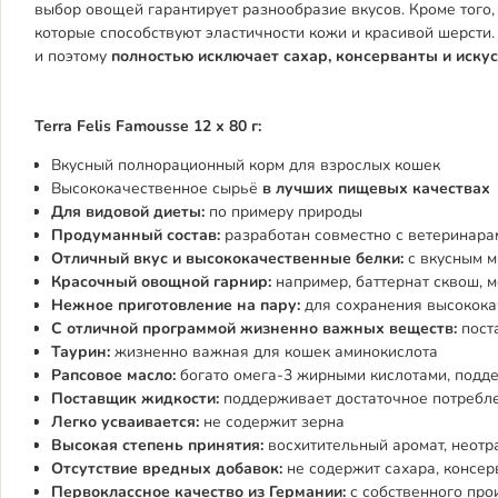
выбор овощей гарантирует разнообразие вкусов. Кроме того,
которые способствуют эластичности кожи и красивой шерсти. 
и поэтому
полностью исключает сахар, консерванты и иску
Terra Felis Famousse 12 х 80 г:
Вкусный полнорационный корм для взрослых кошек
Высококачественное сырьё
в лучших пищевых качествах
Для видовой диеты:
по примеру природы
Продуманный состав:
разработан совместно с ветеринара
Отличный вкус и высококачественные белки:
с вкусным м
Красочный овощной гарнир:
например, баттернат сквош, м
Нежное приготовление на пару:
для сохранения высококач
С отличной программой жизненно важных веществ:
пост
Таурин:
жизненно важная для кошек аминокислота
Рапсовое масло:
богато омега-3 жирными кислотами, под
Поставщик жидкости:
поддерживает достаточное потребл
Легко усваивается:
не содержит зерна
Высокая степень принятия:
восхитительный аромат, неотр
Отсутствие вредных добавок:
не содержит сахара, консер
Первоклассное качество из Германии:
с собственного пр