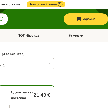
тесь с нами
Повторный заказ
Корзина
ТОП-Бренды
% Акции
ории: Птицы
Откройте меню категории: + VET корма
Откройте меню категории
 (3 вариантов)
8.1
Однократная
21,49 €
доставка