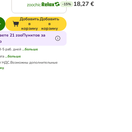
18,27 €
-15%
Добавить
Добавить
в
в
корзину
корзину
аете 21 zooПунктов за
р
3-5 раб. дней
...больше
ата
...больше
т НДС.
Возможны дополнительные
вку
.