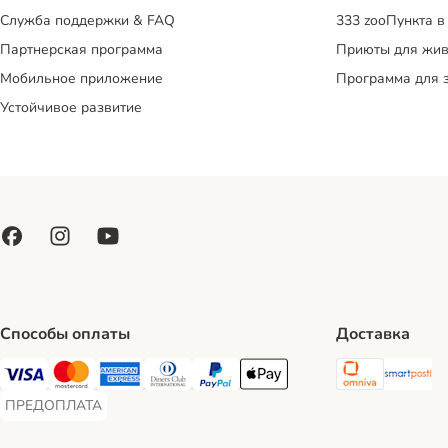
Служба поддержки & FAQ
333 zooПункта в
Партнерская программа
Приюты для жив
Мобильное приложение
Программа для 
Устойчивое развитие
Способы оплаты
Доставка
Omniva S
Sm
Visa Payment Method
Mastercard Payment Method
American Express Payment Method
Diners Club Payment Method
PayPal Payment Method
Apple Pay Payment Method
ПРЕДОПЛАТА
ПРЕДОПЛАТА Payment Method