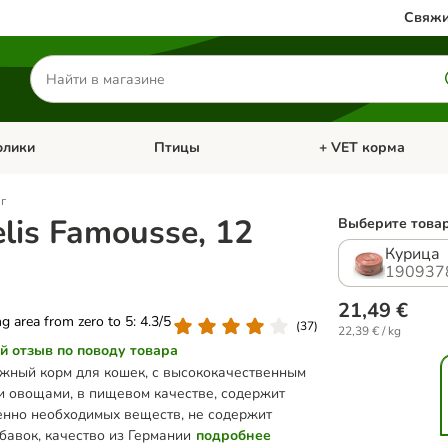
Свяжи
Поиск
товаров
олики
Птицы
+ VET корма
атегории: Кошки
Откройте меню категории: Грызуны и кролики
Откройте меню катег
 г
elis Famousse, 12
Выберите товар
Курица
190937
21,49 €
ing area from zero to 5: 4.3/5
(
37
)
22,39 € / kg
й отзыв по поводу товара
жный корм для кошек, с высококачественным
и овощами, в пищевом качестве, содержит
нно необходимых веществ, не содержит
бавок, качество из Германии
подробнее