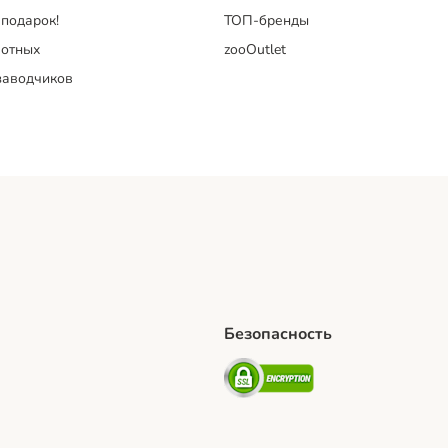
 подарок!
ТОП-бренды
отных
zooOutlet
заводчиков
Безопасность
hipping Method
artPosti Shipping Method
Security