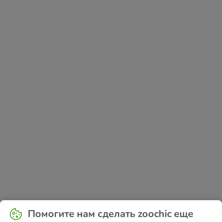
Application error: a
client
-side exception has occurred while
Помогите нам сделать zoochic еще
loading
www.zoochic-eu.ru
(see the
browser console
for more