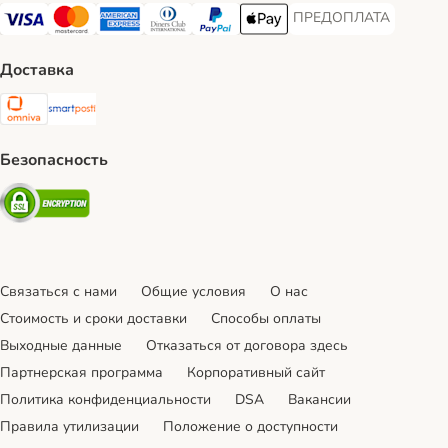
ПРЕДОПЛАТА
ПРЕДОПЛАТА Payment
Visa Payment Method
Mastercard Payment Method
American Express Payment Method
Diners Club Payment Method
PayPal Payment Method
Apple Pay Payment Method
Доставка
Omniva Shipping Method
SmartPosti Shipping Method
Безопасность
Security
Связаться с нами
Общие условия
О нас
Стоимость и сроки доставки
Cпособы оплаты
Выходные данные
Отказаться от договора здесь
Партнерская программа
Корпоративный сайт
Политика конфиденциальности
DSA
Вакансии
Правила утилизации
Положение о доступности