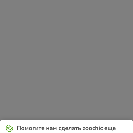
Application error: a
client
-side exception has occurred while
Помогите нам сделать zoochic еще
loading
www.zoochic-eu.ru
(see the
browser console
for more