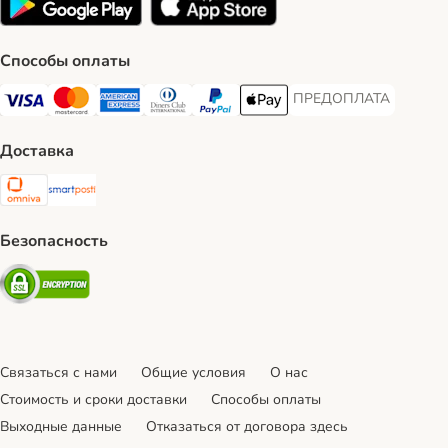
Способы оплаты
ПРЕДОПЛАТА
ПРЕДОПЛАТА Payment
Visa Payment Method
Mastercard Payment Method
American Express Payment Method
Diners Club Payment Method
PayPal Payment Method
Apple Pay Payment Method
Доставка
Omniva Shipping Method
SmartPosti Shipping Method
Безопасность
Security
Связаться с нами
Общие условия
О нас
Стоимость и сроки доставки
Cпособы оплаты
Выходные данные
Отказаться от договора здесь