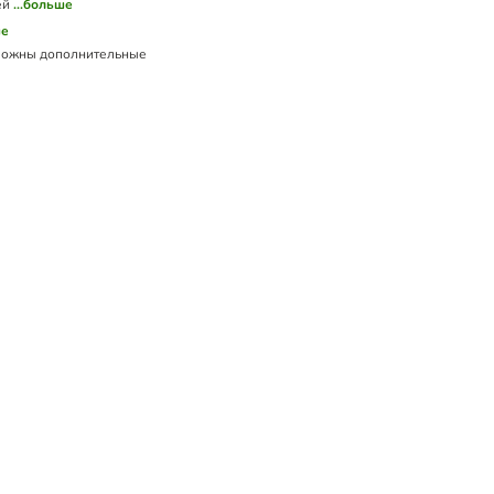
ей
...больше
ше
ожны дополнительные