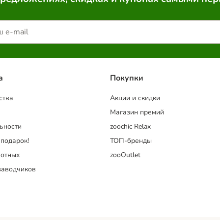
a
Покупки
ства
Акции и скидки
Магазин премий
ьности
zoochic Relax
 подарок!
ТОП-бренды
отных
zooOutlet
заводчиков