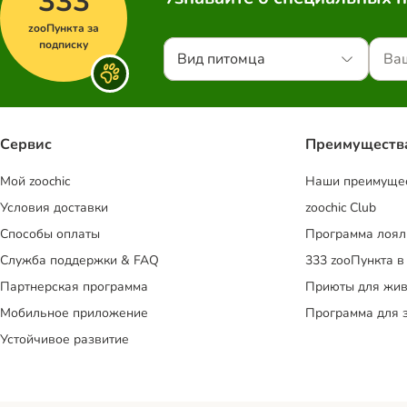
333
zooПункта за
подписку
Вид питомца
Сервис
Преимуществ
Mой zoochic
Наши преимуще
Условия доставки
zoochic Club
Способы оплаты
Программа лоял
Служба поддержки & FAQ
333 zooПункта в
Партнерская программа
Приюты для жив
Мобильное приложение
Программа для 
Устойчивое развитие