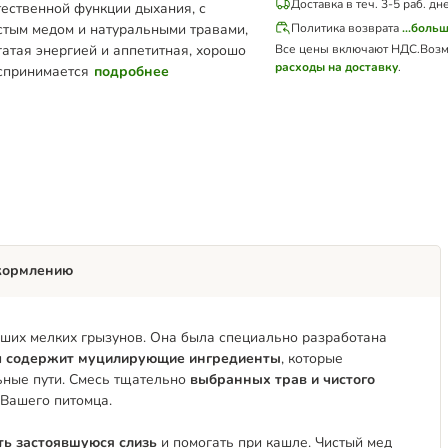
Доставка в теч. 3-5 раб. дн
тественной функции дыхания, с
стым медом и натуральными травами,
Политика возврата
...боль
гатая энергией и аппетитная, хорошо
Все цены включают НДС.
Возм
расходы на доставку
.
спринимается
подробнее
кормлению
Ваших мелких грызунов. Она была специально разработана
и
содержит муцилирующие ингредиенты
, которые
ьные пути. Смесь тщательно
выбранных трав и чистого
Вашего питомца.
ь застоявшуюся слизь
и помогать при кашле. Чистый мед