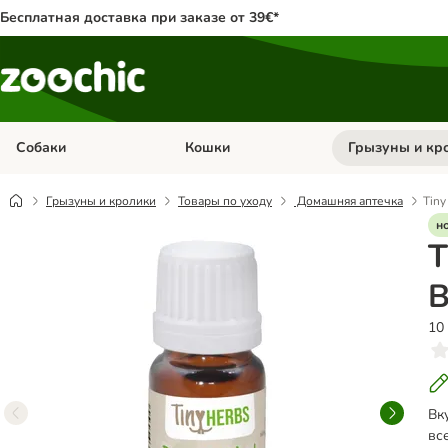
Бесплатная доставка при заказе от 39€*
Собаки
Кошки
Грызуны и кр
Откройте меню категории: Собаки
Откройте меню к
Грызуны и кролики
Товары по уходу
Домашняя аптечка
Tiny
н
T
B
10
Вк
вс