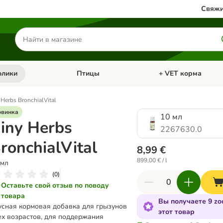
Свяжи
Поиск
товаров
олики
Птицы
+ VET корма
атегории: Кошки
Откройте меню категории: Грызуны и кролики
Откройте меню катег
 Herbs BronchialVital
овинка
10 мл
iny Herbs
2267630.0
ronchialVital
8,99 €
899,00 € / l
 мл
(
0
)
Оставьте свой отзыв по поводу
товара
Вы получаете 9 zo
усная кормовая добавка для грызунов
этот товар
ех возрастов, для поддержания