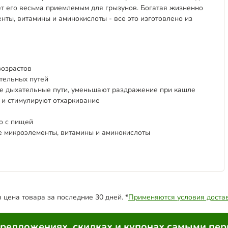
лает его весьма приемлемым для грызунов. Богатая жизненно
ы, витамины и аминокислоты - все это изготовлено из
возрастов
тельных путей
 дыхательные пути, уменьшают раздражение при кашле
 и стимулируют отхаркивание
о с пищей
 микроэлементы, витамины и аминокислоты
цена товара за последние 30 дней. *
Применяются условия доста
предложениях, скидках и купонах самыми пе