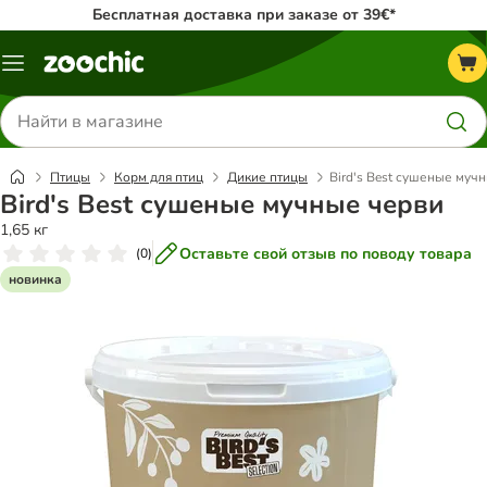
Бесплатная доставка при заказе от 39€*
Каталог
меню
Поиск
товаров
Птицы
Корм для птиц
Дикие птицы
Bird's Best сушеные муч
Bird's Best сушеные мучные черви
1,65 кг
Оставьте свой отзыв по поводу товара
(
0
)
новинка