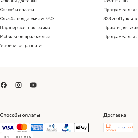
Условия доставки
zoochic Club
Способы оплаты
Программа лоял
Служба поддержки & FAQ
333 zooПункта в
Партнерская программа
Приюты для жив
Мобильное приложение
Программа для 
Устойчивое развитие
Способы оплаты
Доставка
Omniva S
Sm
Visa Payment Method
Mastercard Payment Method
American Express Payment Method
Diners Club Payment Method
PayPal Payment Method
Apple Pay Payment Method
ПРЕДОПЛАТА