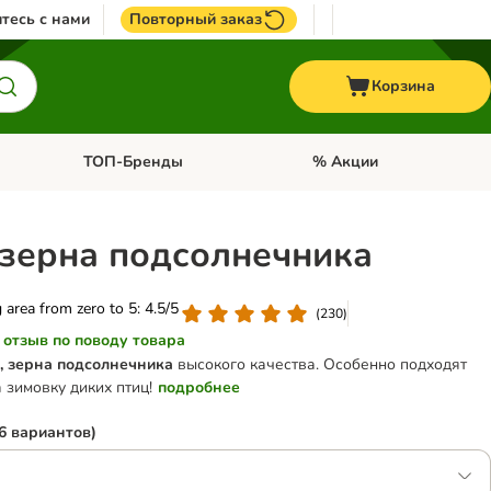
тесь с нами
Повторный заказ
Корзина
ТОП-Бренды
% Акции
ории: Птицы
Откройте меню категории: + VET корма
Откройте меню категории
o зерна подсолнечника
g area from zero to 5: 4.5/5
(
230
)
 отзыв по поводу товара
, зерна подсолнечника
высокого качества. Особенно подходят
 зимовку диких птиц!
подробнее
6 вариантов)