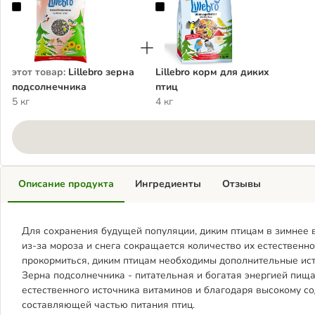
Lillebro зерна подсолнечника
Lillebro корм для диких птиц
этот товар
:
Lillebro зерна
Lillebro корм для диких
подсолнечника
птиц
5 кг
4 кг
Описание продукта
Ингредиенты
Отзывы
Для сохранения будущей популяции, диким птицам в зимнее в
из-за мороза и снега сокращается количество их естественн
прокормиться, диким птицам необходимы дополнительные ист
Зерна подсолнечника - питательная и богатая энергией пища
естественного источника витаминов и благодаря высокому 
составляющей частью питания птиц.