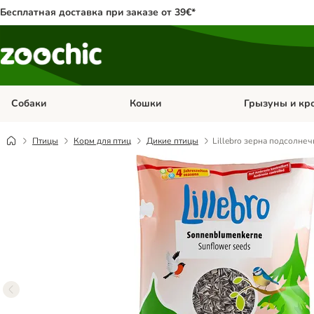
Бесплатная доставка при заказе от 39€*
Собаки
Кошки
Грызуны и кр
Откройте меню категории: Собаки
Откройте меню к
Птицы
Корм для птиц
Дикие птицы
Lillebro зерна подсолнеч