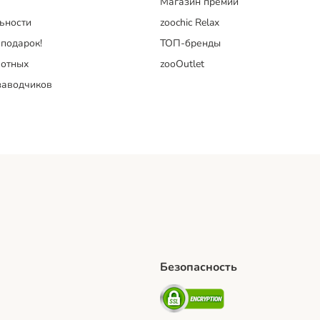
Магазин премий
ьности
zoochic Relax
 подарок!
ТОП-бренды
отных
zooOutlet
заводчиков
Безопасность
hipping Method
artPosti Shipping Method
Security