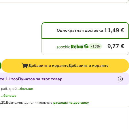
11,49 €
Однократная доставка
9,77 €
-15%
Добавить в корзину
Добавить в корзину
те 11 zooПунктов за этот товар
5 раб. дней
...больше
а
...больше
НДС.
Возможны дополнительные
расходы на доставку
.