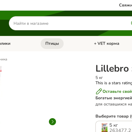
Свяжи
Поиск
товаров
олики
Птицы
+ VET корма
атегории: Кошки
Откройте меню категории: Грызуны и кролики
Откройте меню катег
ника
Lillebr
5 кг
This is a stars ratin
Оставьте свой
Богатые энергией
для оставшихся на
Выберите товар (
5 кг
263477.2