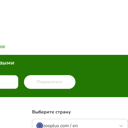
вки
рвыми
Подписаться
Выберите страну
zooplus.com / en