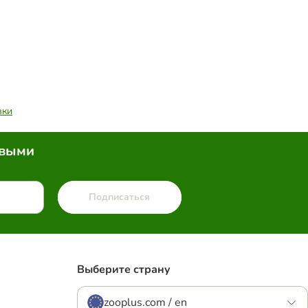
вки
рвыми
Подписаться
Выберите страну
zooplus.com / en