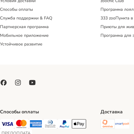
Условия доставки
zoochic Club
Способы оплаты
Программа лоял
Служба поддержки & FAQ
333 zooПункта в
Партнерская программа
Приюты для жив
Мобильное приложение
Программа для 
Устойчивое развитие
Способы оплаты
Доставка
Omniva S
Sm
Visa Payment Method
Mastercard Payment Method
American Express Payment Method
Diners Club Payment Method
PayPal Payment Method
Apple Pay Payment Method
ПРЕДОПЛАТА