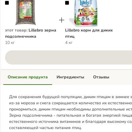
Lillebro зерна подсолнечника
Lillebro корм для диких птиц
этот товар
:
Lillebro зерна
Lillebro корм для диких
подсолнечника
птиц
10 кг
4 кг
Описание продукта
Ингредиенты
Отзывы
Для сохранения будущей популяции, диким птицам в зимнее в
из-за мороза и снега сокращается количество их естественн
прокормиться, диким птицам необходимы дополнительные ист
Зерна подсолнечника - питательная и богатая энергией пища
естественного источника витаминов и благодаря высокому 
составляющей частью питания птиц.