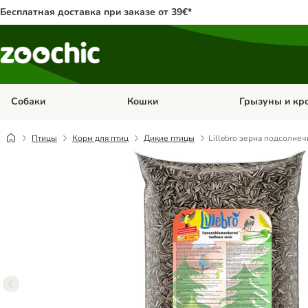
Бесплатная доставка при заказе от 39€*
Собаки
Кошки
Грызуны и кр
Откройте меню категории: Собаки
Откройте меню к
Птицы
Корм для птиц
Дикие птицы
Lillebro зерна подсолнеч