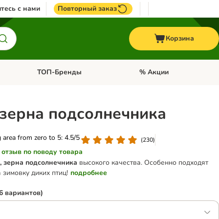
тесь с нами
Повторный заказ
Корзина
ТОП-Бренды
% Акции
ории: Птицы
Откройте меню категории: + VET корма
Откройте меню категории
o зерна подсолнечника
g area from zero to 5: 4.5/5
(
230
)
 отзыв по поводу товара
, зерна подсолнечника
высокого качества. Особенно подходят
 зимовку диких птиц!
подробнее
6 вариантов)