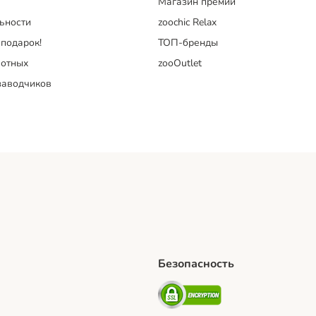
Магазин премий
ьности
zoochic Relax
 подарок!
ТОП-бренды
отных
zooOutlet
заводчиков
Безопасность
hipping Method
artPosti Shipping Method
Security