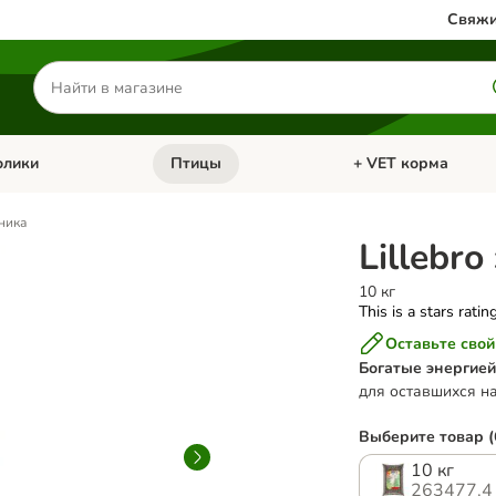
Свяжи
Поиск
товаров
олики
Птицы
+ VET корма
атегории: Кошки
Откройте меню категории: Грызуны и кролики
Откройте меню катег
ника
Lillebr
10 кг
This is a stars ratin
Оставьте свой
Богатые энергией
для оставшихся на
Выберите товар (
10 кг
263477.4