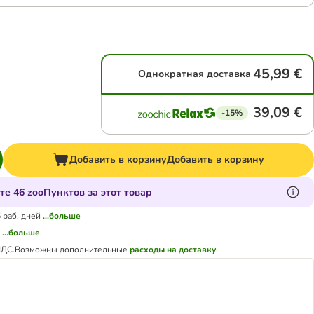
45,99 €
Однократная доставка
39,09 €
-15%
Добавить в корзину
Добавить в корзину
те 46 zooПунктов за этот товар
5 раб. дней
...больше
а
...больше
НДС.
Возможны дополнительные
расходы на доставку
.