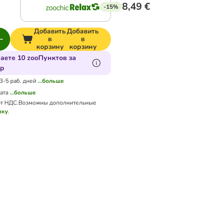
8,49 €
-15%
Добавить
Добавить
в
в
корзину
корзину
аете 10 zooПунктов за
ар
 3-5 раб. дней
...больше
ата
...больше
т НДС.
Возможны дополнительные
вку
.