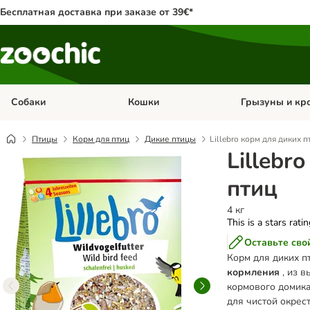
Бесплатная доставка при заказе от 39€*
Собаки
Кошки
Грызуны и кр
Откройте меню категории: Собаки
Откройте меню к
Птицы
Корм для птиц
Дикие птицы
Lillebro корм для диких п
Lillebr
птиц
4 кг
This is a stars rati
Оставьте сво
Корм для диких п
кормления
, из 
кормового домика
для чистой окрес