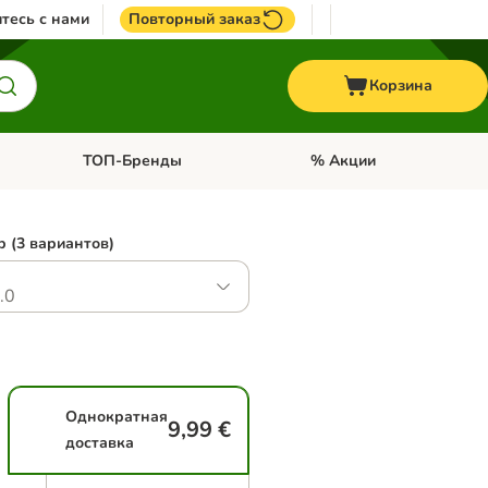
тесь с нами
Повторный заказ
Корзина
ТОП-Бренды
% Акции
ории: Птицы
Откройте меню категории: + VET корма
Откройте меню категории
 (3 вариантов)
.0
Однократная
9,99 €
доставка