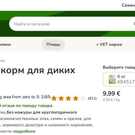
Свяжи
Поиск
товаров
олики
Птицы
+ VET корма
атегории: Кошки
Откройте меню категории: Грызуны и кролики
Откройте меню катег
тиц
o корм для диких
Выберите товар
4 кг
484517
9,99 €
ng area from zero to 5: 3.6/5
(
611
)
2,50 € / kg
й отзыв по поводу товара
тиц
без кожуры для круглогодичного
высококачественных злак, семян и орехов, для
, кормового дозатора и наземного кормления,
тности
подробнее