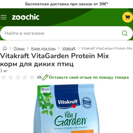
Бесплатная доставка при заказе от 39€*
Каталог
меню
Поиск
товаров
Птицы
Корм для птиц
Vitakraft
Vitakraft VitaGarden Protein Mi
Vitakraft VitaGarden Protein Mix
корм для диких птиц
1 кг
Оставьте свой отзыв по поводу товара
(
0
)