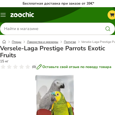
Бесплатная доставка при заказе от 39€*
Каталог
меню
Поиск
товаров
Птицы
Лакомства и крекеры
Попугаи
Versele-Laga Prestige Pa
Versele-Laga Prestige Parrots Exotic
Fruits
15 кг
Оставьте свой отзыв по поводу товара
(
0
)