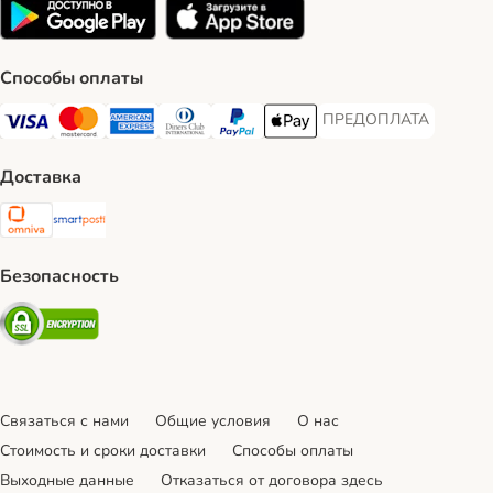
Способы оплаты
ПРЕДОПЛАТА
ПРЕДОПЛАТА Payment
Visa Payment Method
Mastercard Payment Method
American Express Payment Method
Diners Club Payment Method
PayPal Payment Method
Apple Pay Payment Method
Доставка
Omniva Shipping Method
SmartPosti Shipping Method
Безопасность
Security
Связаться с нами
Общие условия
О нас
Стоимость и сроки доставки
Cпособы оплаты
Выходные данные
Отказаться от договора здесь