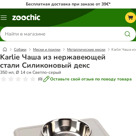
Бесплатная доставка при заказе от 39€*
Каталог
меню
Поиск
товаров
Собаки
Миски и поилки
Металлические миски
Karlie Чаша 
Karlie Чаша из нержавеющей
стали Силиконовый декс
350 мл, Ø 14 см Светло-серый
Оставьте свой отзыв по поводу товара
(
0
)