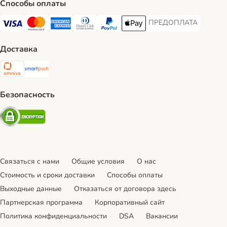
Способы оплаты
ПРЕДОПЛАТА
ПРЕДОПЛАТА Payment
Visa Payment Method
Mastercard Payment Method
American Express Payment Method
Diners Club Payment Method
PayPal Payment Method
Apple Pay Payment Method
Доставка
Omniva Shipping Method
SmartPosti Shipping Method
Безопасность
Security
Связаться с нами
Общие условия
О нас
Стоимость и сроки доставки
Cпособы оплаты
Выходные данные
Отказаться от договора здесь
Партнерская программа
Корпоративный сайт
Политика конфиденциальности
DSA
Вакансии