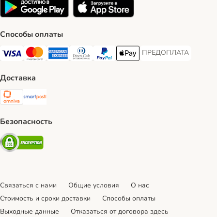
Способы оплаты
ПРЕДОПЛАТА
ПРЕДОПЛАТА Payment
Visa Payment Method
Mastercard Payment Method
American Express Payment Method
Diners Club Payment Method
PayPal Payment Method
Apple Pay Payment Method
Доставка
Omniva Shipping Method
SmartPosti Shipping Method
Безопасность
Security
Связаться с нами
Общие условия
О нас
Стоимость и сроки доставки
Cпособы оплаты
Выходные данные
Отказаться от договора здесь