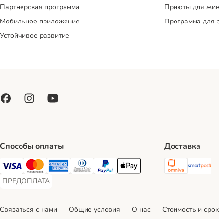
Партнерская программа
Приюты для жив
Мобильное приложение
Программа для 
Устойчивое развитие
Способы оплаты
Доставка
Omniva S
Sm
Visa Payment Method
Mastercard Payment Method
American Express Payment Method
Diners Club Payment Method
PayPal Payment Method
Apple Pay Payment Method
ПРЕДОПЛАТА
ПРЕДОПЛАТА Payment Method
Связаться с нами
Общие условия
О нас
Стоимость и срок