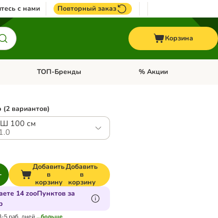
тесь с нами
Повторный заказ
Корзина
ТОП-Бренды
% Акции
ории: Птицы
Откройте меню категории: + VET корма
Откройте меню категории
 (2 вариантов)
 Ш 100 см
1.0
Добавить
Добавить
в
в
корзину
корзину
аете 14 zooПунктов за
р
3-5 раб. дней
...больше