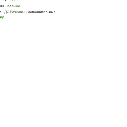
ата
...больше
т НДС.
Возможны дополнительные
вку
.