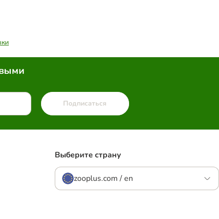
вки
рвыми
Подписаться
Выберите страну
zooplus.com / en