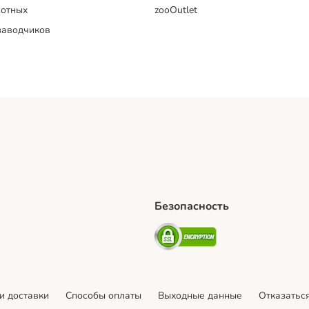
отных
zooOutlet
заводчиков
Безопасность
hipping Method
artPosti Shipping Method
Security
и доставки
Cпособы оплаты
Выходные данные
Отказаться