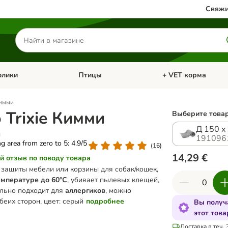
Свяжи
Поиск
товаров
олики
Птицы
+ VET корма
атегории: Кошки
Откройте меню категории: Грызуны и кролики
Откройте меню катег
Кимми
 Trixie Кимми
Выберите товар
Д 150 х
м
191096
ing area from zero to 5: 4.9/5
(
16
)
14,29 €
й отзыв по поводу товара
 защиты мебели или корзины для собак/кошек,
емпературе до 60°C
, убивает пылевых клещей,
ально подходит для
аллергиков
, можно
беих сторон, цвет: серый
подробнее
Вы получ
этот това
Доставка в теч. 