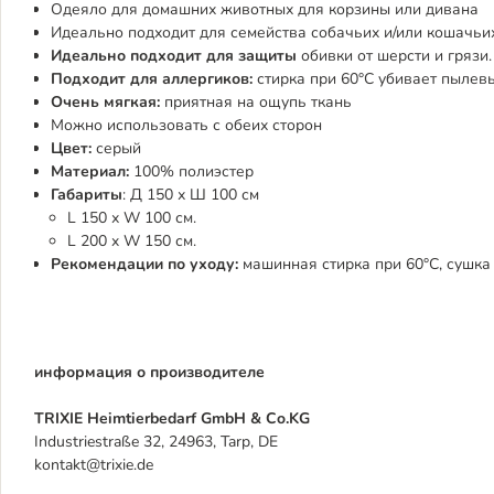
Одеяло для домашних животных для корзины или дивана
Идеально подходит для семейства собачьих и/или кошачьих
Идеально подходит для защиты
обивки от шерсти и грязи.
Подходит для аллергиков:
стирка при 60°C убивает пылев
Очень мягкая:
приятная на ощупь ткань
Можно использовать с обеих сторон
Цвет:
серый
Материал:
100% полиэстер
Габариты
: Д 150 х Ш 100 см
L 150 х W 100 см.
L 200 x W 150 см.
Рекомендации по уходу:
машинная стирка при 60°C, сушка
информация о производителе
TRIXIE Heimtierbedarf GmbH & Co.KG
Industriestraße 32, 24963, Tarp, DE
kontakt@trixie.de