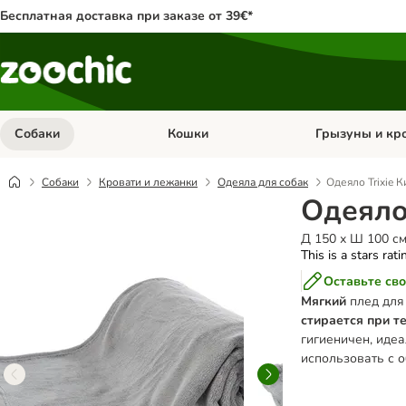
Бесплатная доставка при заказе от 39€*
Собаки
Кошки
Грызуны и кр
Откройте меню категории: Собаки
Откройте меню к
Собаки
Кровати и лежанки
Одеяла для собак
Одеяло Trixie 
Одеяло
Д 150 х Ш 100 с
This is a stars rat
Оставьте сво
Мягкий
плед для
стирается при т
гигиеничен, иде
использовать с о