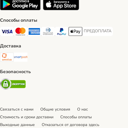
Способы оплаты
ПРЕДОПЛАТА
ПРЕДОПЛАТА Payment
Visa Payment Method
Mastercard Payment Method
American Express Payment Method
Diners Club Payment Method
PayPal Payment Method
Apple Pay Payment Method
Доставка
Omniva Shipping Method
SmartPosti Shipping Method
Безопасность
Security
Связаться с нами
Общие условия
О нас
Стоимость и сроки доставки
Cпособы оплаты
Выходные данные
Отказаться от договора здесь