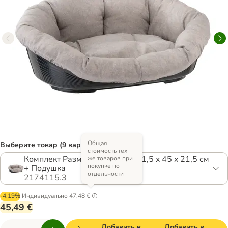
Общая
Выберите товар (9 вариантов)
стоимость тех
Комплект Размер 4: Корзина 61,5 x 45 x 21,5 см
же товаров при
покупке по
+ Подушка
отдельности
2174115.3
-4.19%
Индивидуально
47,48 €
45,49 €
Добавить в
Добавить в