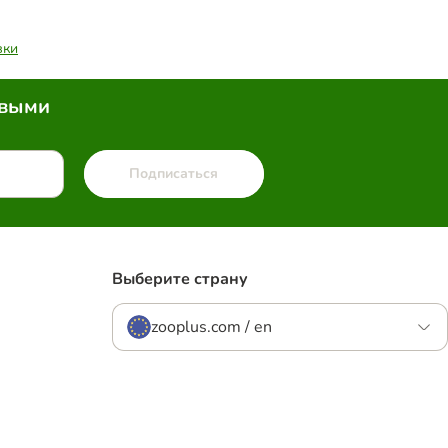
вки
рвыми
Подписаться
Выберите страну
zooplus.com / en