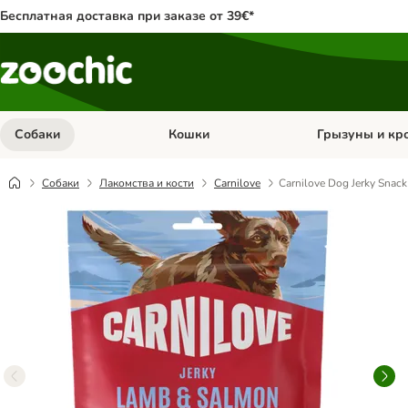
Бесплатная доставка при заказе от 39€*
Собаки
Кошки
Грызуны и кр
Откройте меню категории: Собаки
Откройте меню к
Собаки
Лакомства и кости
Carnilove
Carnilove Dog Jerky Snac