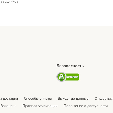
заводчиков
Безопасность
hipping Method
artPosti Shipping Method
Security
и доставки
Cпособы оплаты
Выходные данные
Отказаться
Вакансии
Правила утилизации
Положение о доступности