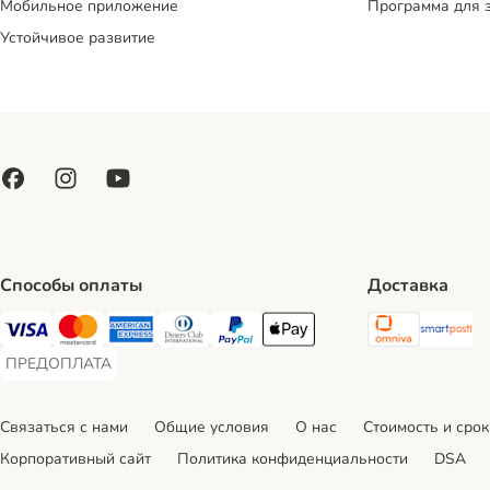
Мобильное приложение
Программа для 
Устойчивое развитие
Способы оплаты
Доставка
Omniva S
Sm
Visa Payment Method
Mastercard Payment Method
American Express Payment Method
Diners Club Payment Method
PayPal Payment Method
Apple Pay Payment Method
ПРЕДОПЛАТА
ПРЕДОПЛАТА Payment Method
Связаться с нами
Общие условия
О нас
Стоимость и срок
Корпоративный сайт
Политика конфиденциальности
DSA