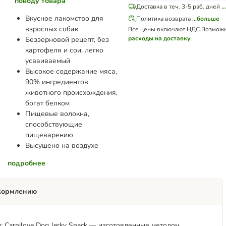
поводу товара
Доставка в теч. 3-5 раб. дней
.
Вкусное лакомство для
Политика возврата
...больше
взрослых собак
Все цены включают НДС.
Возмож
расходы на доставку
.
Беззерновой рецепт, без
картофеля и сои, легко
усваиваемый
Высокое содержание мяса,
90% ингредиентов
животного происхождения,
богат белком
Пищевые волокна,
способствующие
пищеварению
Высушено на воздухе
подробнее
кормлению
Carnilove Dog Jerky Snack — изготовленные методом