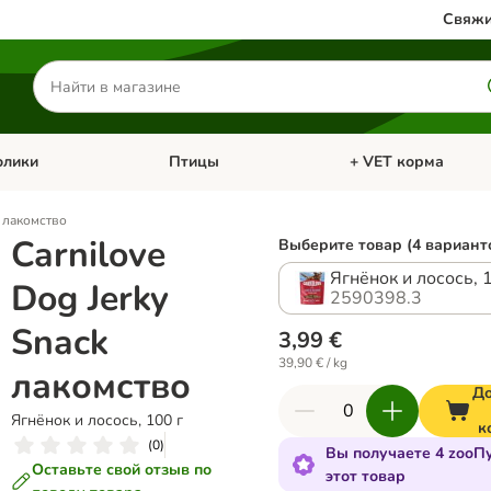
Свяжи
Поиск
товаров
олики
Птицы
+ VET корма
атегории: Кошки
Откройте меню категории: Грызуны и кролики
Откройте меню катег
k лакомство
Carnilove
Выберите товар (4 вариант
Ягнёнок и лосось, 
Dog Jerky
2590398.3
Snack
3,99 €
39,90 € / kg
лакомство
До
Ягнёнок и лосось, 100 г
к
(
0
)
Вы получаете 4 zooП
Оставьте свой отзыв по
этот товар