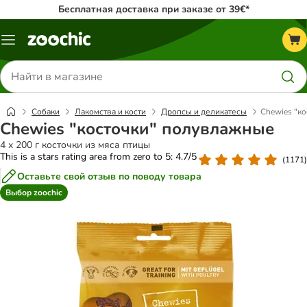
Бесплатная доставка при заказе от 39€*
Каталог
меню
Поиск
товаров
Собаки
Лакомства и кости
Дропсы и деликатесы
Chewies "к
Chewies "косточки" полувлажные
4 x 200 г косточки из мяса птицы
This is a stars rating area from zero to 5: 4.7/5
(
1171
)
Оставьте свой отзыв по поводу товара
Выбор zoochic