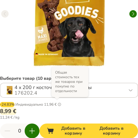
Общая
стоимость тех
Выберите товар (10 вариантов)
же товаров при
покупке по
4 x 200 г косточки из мяса птицы
отдельности
176202.4
-24.83%
Индивидуально
11,96 €
8,99 €
11,24 € / kg
Добавить в
Добавить в
корзину
корзину