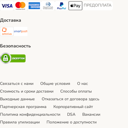
ПРЕДОПЛАТА
ПРЕДОПЛАТА Payment
Visa Payment Method
Mastercard Payment Method
American Express Payment Method
Diners Club Payment Method
PayPal Payment Method
Apple Pay Payment Method
Доставка
Omniva Shipping Method
SmartPosti Shipping Method
Безопасность
Security
Связаться с нами
Общие условия
О нас
Стоимость и сроки доставки
Cпособы оплаты
Выходные данные
Отказаться от договора здесь
Партнерская программа
Корпоративный сайт
Политика конфиденциальности
DSA
Вакансии
Правила утилизации
Положение о доступности