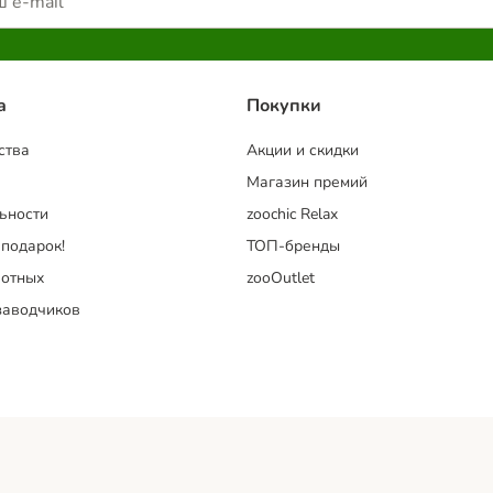
a
Покупки
ства
Акции и скидки
Магазин премий
ьности
zoochic Relax
 подарок!
ТОП-бренды
отных
zooOutlet
заводчиков