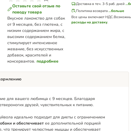
Доставка в теч. 3-5 раб. дней
...
Оставьте свой отзыв по
Политика возврата
...больше
поводу товара
Все цены включают НДС.
Возможны
Вкусное лакомство для собак
расходы на доставку
.
от 9 месяцев, без глютена, с
низким содержанием жира, с
высоким содержанием белка,
стимулирует интенсивное
жевание, без искусственных
добавок, красителей и
консервантов.
подробнее
кормлению
ение для вашего любимца с 9 месяцев. Благодаря
етвероногих друзей, чувствительных к питанию.
буйвола идеально подходит для диеты с ограничением
обаки и обеспечивает
ее дополнительной порцией
е, что тренирует челюстные мышцы и обеспечивает