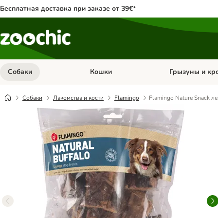
Бесплатная доставка при заказе от 39€*
Собаки
Кошки
Грызуны и кр
Откройте меню категории: Собаки
Откройте меню к
Собаки
Лакомства и кости
Flamingo
Flamingo Nature Snack л