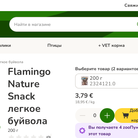
Свяжи
Поиск
товаров
олики
Птицы
+ VET корма
атегории: Кошки
Откройте меню категории: Грызуны и кролики
Откройте меню катег
егкое буйвола
Flamingo
Выберите товар (2 варианто
200 г
Nature
2324121.0
Snack
3,79 €
18,95 € / kg
легкое
Доб
буйвола
ко
Вы получаете 4 zooПун
200 г
этот товар
(
0
)