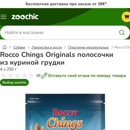
Бесплатная доставка при заказе от 39€*
Каталог
меню
Поиск
товаров
Собаки
Лакомства и кости
Пластинки жевательные
Rocco Ch
Rocco Chings Originals полосочки
из куриной грудки
4 х 250 г
Оставьте свой отзыв по поводу товара
(
0
)
Выбор zoochic