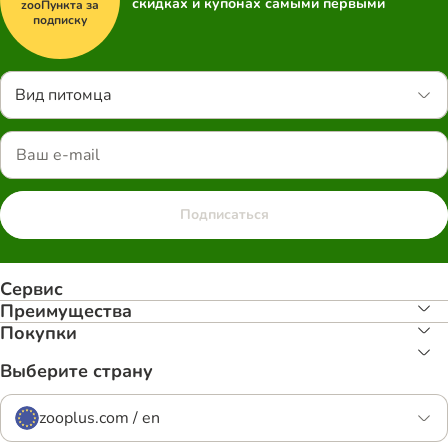
скидках и купонах самыми первыми
zooПункта за
подписку
Вид питомца
Подписаться
Сервис
Преимуществa
Покупки
Выберите страну
zooplus.com / en