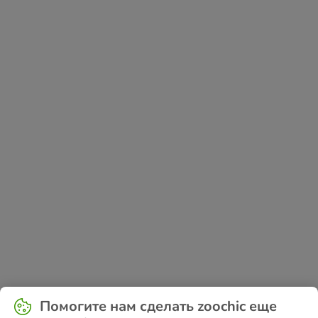
Application error: a
client
-side exception has occurred while
Помогите нам сделать zoochic еще
loading
www.zoochic-eu.ru
(see the
browser console
for more