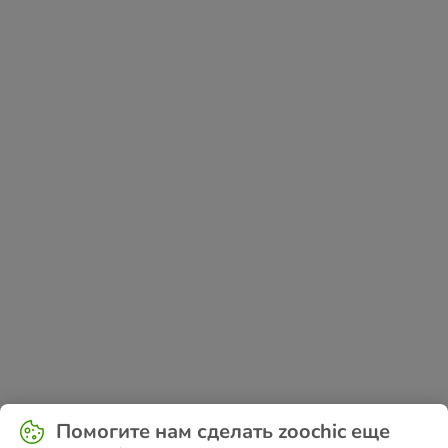
Application error: a
client
-side exception has occurred while
Помогите нам сделать zoochic еще
loading
www.zoochic-eu.ru
(see the
browser console
for more