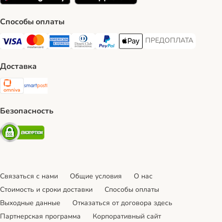
Способы оплаты
ПРЕДОПЛАТА
ПРЕДОПЛАТА Payment
Visa Payment Method
Mastercard Payment Method
American Express Payment Method
Diners Club Payment Method
PayPal Payment Method
Apple Pay Payment Method
Доставка
Omniva Shipping Method
SmartPosti Shipping Method
Безопасность
Security
Связаться с нами
Общие условия
О нас
Стоимость и сроки доставки
Cпособы оплаты
Выходные данные
Отказаться от договора здесь
Партнерская программа
Корпоративный сайт