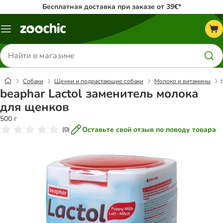
Бесплатная доставка при заказе от 39€*
Каталог
меню
Поиск
товаров
Собаки
Щенки и подрастающие собаки
Молоко и витамины
beaphar Lactol заменитель молока
для щенков
500 г
Оставьте свой отзыв по поводу товара
(
0
)