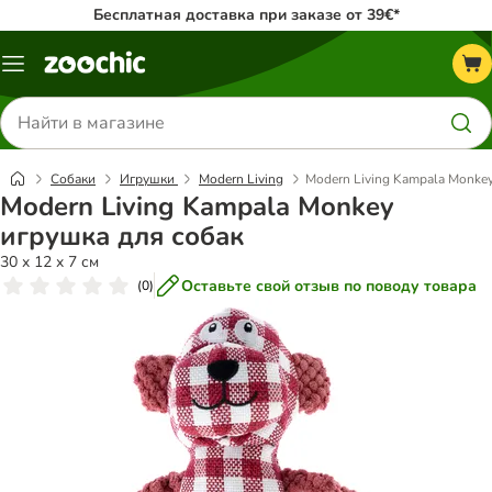
Бесплатная доставка при заказе от 39€*
Каталог
меню
Поиск
товаров
Собаки
Игрушки
Modern Living
Modern Living Kampala Monke
Modern Living Kampala Monkey
игрушка для собак
30 x 12 x 7 см
Оставьте свой отзыв по поводу товара
(
0
)