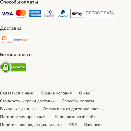
Способы оплаты
ПРЕДОПЛАТА
ПРЕДОПЛАТА Payment
Visa Payment Method
Mastercard Payment Method
American Express Payment Method
Diners Club Payment Method
PayPal Payment Method
Apple Pay Payment Method
Доставка
Omniva Shipping Method
SmartPosti Shipping Method
Безопасность
Security
Связаться с нами
Общие условия
О нас
Стоимость и сроки доставки
Cпособы оплаты
Выходные данные
Отказаться от договора здесь
Партнерская программа
Корпоративный сайт
Политика конфиденциальности
DSA
Вакансии