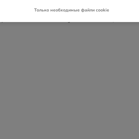
Только необходимые файли cookie
ception has occurred while loading
www.zoochic-eu.ru
(see the
brow