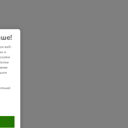
чше!
ем веб-
ры и
cookie
более
также
ашем
чтений