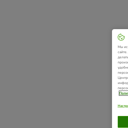
Мы ис
сайте
делат
произ
удобн
персо
Центр
инфор
персо
Поли
Настр