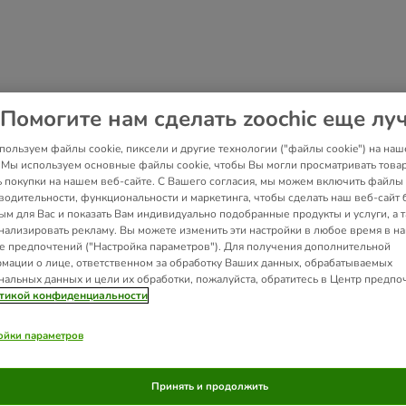
Помогите нам сделать zoochic еще лу
пользуем файлы cookie, пиксели и другие технологии ("файлы cookie") на наш
. Мы используем основные файлы cookie, чтобы Вы могли просматривать това
ь покупки на нашем веб-сайте. С Вашего согласия, мы можем включить файлы 
водительности, функциональности и маркетинга, чтобы сделать наш веб-сайт 
ым для Вас и показать Вам индивидуально подобранные продукты и услуги, а 
нализировать рекламу. Вы можете изменить эти настройки в любое время в н
е предпочтений ("Настройка параметров"). Для получения дополнительной
мации о лице, ответственном за обработку Ваших данных, обрабатываемых
нальных данных и цели их обработки, пожалуйста, обратитесь в Центр предпо
тикой конфиденциальности
ойки параметров
Принять и продолжить