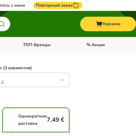
тесь с нами
Повторный заказ
Корзина
ТОП-Бренды
% Акции
ории: Птицы
Откройте меню категории: + VET корма
Откройте меню категории
 (3 вариантов)
.6
Однократная
7,49 €
доставка