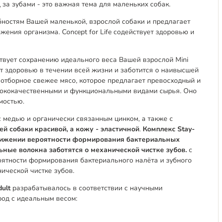
 за зубами - это важная тема для маленьких собак.
бностям Вашей маленькой, взрослой собаки и предлагает
ения организма. Concept for Life содействует здоровью и
твует сохранению идеального веса Вашей взрослой Mini
т здоровью в течении всей жизни и заботится о наивысшей
о отборное свежее мясо, которое предлагает превосходный и
сококачественными и функциональными видами сырья. Оно
мостью.
 медью и органически связанным цинком, а также с
й собаки красивой, а кожу - эластичной
.
Комплекс Stay-
снижении вероятности формирования бактериальных
ьные волокна заботятся о механической чистке зубов.
с
ятности формирования бактериального налёта и зубного
ической чистке зубов.
dult
разрабатывалось в соответствии с научными
од с идеальным весом: