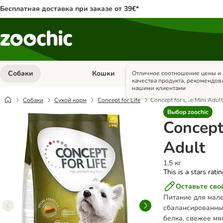
Бесплатная доставка при заказе от 39€*
Собаки
Кошки
Грызуны и кр
Отличное соотношение цены и
Откройте меню категории: Собаки
Откройте меню к
качества продукта, рекомендов
нашими клиентами
Собаки
Сухой корм
Concept for Life
Concept for Life Mini Adult
Выбор zoochic
Concept 
Adult
1,5 кг
This is a stars rati
Оставьте сво
Питание для мале
сбалансированны
белка, свежее мя