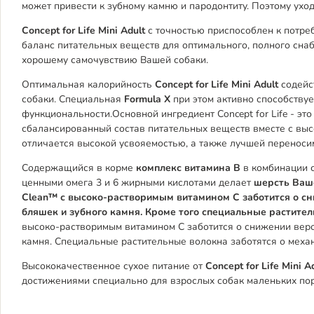
может привести к зубному камню и пародонтиту. Поэтому уход
Concept for Life Mini Adult
с точностью приспособлен к потре
баланс питательных веществ для оптимального, полного снабж
хорошему самочувствию Вашей собаки.
Оптимальная калорийность
Concept for Life Mini Adult
содейс
собаки. Специальная
Formula X
при этом активно способствуе
функциональности.Основной ингредиент Concept for Life - эт
сбалансированный состав питательных веществ вместе с вы
отличается высокой усвояемостью, а также лучшей переноси
Содержащийся в корме
комплекс витамина B
в комбинации с
ценными омега 3 и 6 жирными кислотами делает
шерсть Ваше
Clean™ с высоко-растворимым витамином C заботится о 
бляшек и зубного камня. Кроме того специальные растител
высоко-растворимым витамином C заботится о снижении веро
камня. Специальные растительные волокна заботятся о механ
Высококачественное сухое питание от
Concept for Life Mini A
достижениями специально для взрослых собак маленьких пор