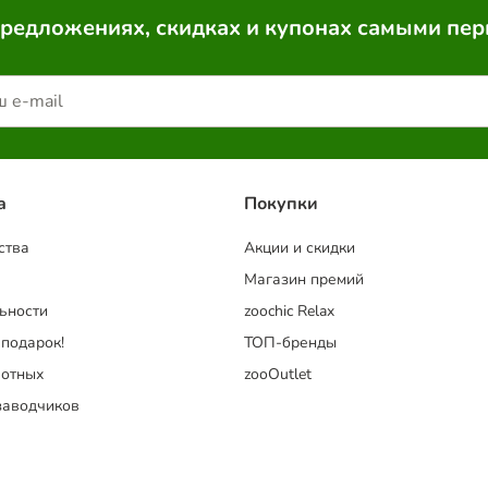
предложениях, скидках и купонах самыми пе
a
Покупки
ства
Акции и скидки
Магазин премий
ьности
zoochic Relax
 подарок!
ТОП-бренды
отных
zooOutlet
заводчиков