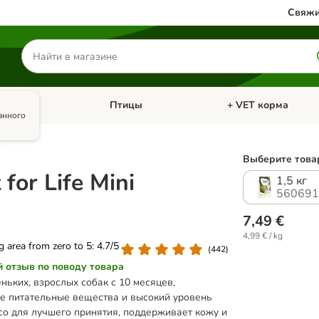
Свяжи
Поиск
товаров
олики
Птицы
+ VET корма
атегории: Кошки
Откройте меню категории: Грызуны и кролики
Откройте меню катег
анного
Выберите товар
for Life Mini
1,5 кг
560691
7,49 €
4,99 € / kg
ng area from zero to 5: 4.7/5
(
442
)
й отзыв по поводу товара
ньких, взрослых собак с 10 месяцев,
е питательные вещества и высокий уровень
со для лучшего принятия, поддерживает кожу и