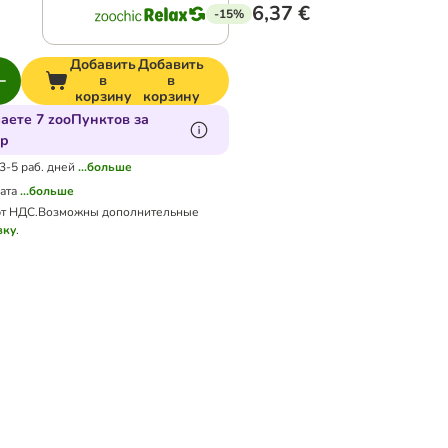
6,37 €
-15%
Добавить
Добавить
в
в
корзину
корзину
аете 7 zooПунктов за
ар
 3-5 раб. дней
...больше
ата
...больше
т НДС.
Возможны дополнительные
вку
.