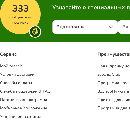
333
Узнавайте о специальных 
zooПункта за
подписку
Вид питомца
Сервис
Преимуществ
Mой zoochic
Наши преимуще
Условия доставки
zoochic Club
Способы оплаты
Программа лоял
Служба поддержки & FAQ
333 zooПункта в
Партнерская программа
Приюты для жив
Мобильное приложение
Программа для 
Устойчивое развитие