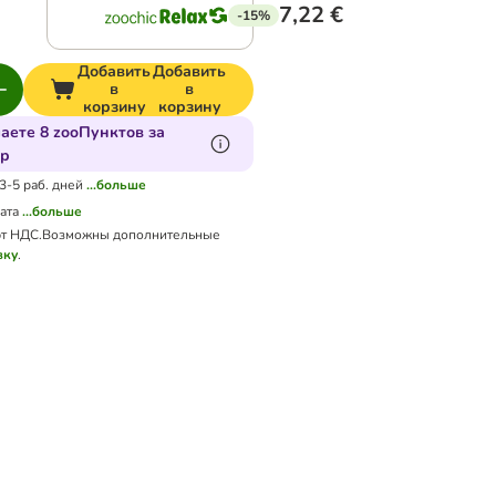
7,22 €
-15%
Добавить
Добавить
в
в
корзину
корзину
аете 8 zooПунктов за
ар
 3-5 раб. дней
...больше
ата
...больше
т НДС.
Возможны дополнительные
вку
.