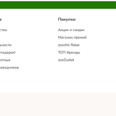
a
Покупки
ства
Акции и скидки
Магазин премий
ьности
zoochic Relax
 подарок!
ТОП-бренды
отных
zooOutlet
заводчиков