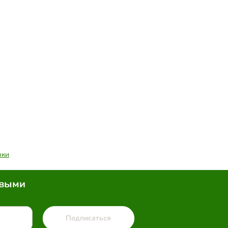
вки
рвыми
Подписаться