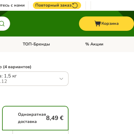
тесь с нами
Повторный заказ
Корзина
ТОП-Бренды
% Акции
ории: Птицы
Откройте меню категории: + VET корма
Откройте меню категории
 (4 вариантов)
: 1,5 кг
.12
Однократная
8,49 €
доставка