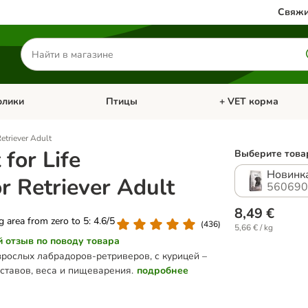
Свяжи
Поиск
товаров
олики
Птицы
+ VET корма
атегории: Кошки
Откройте меню категории: Грызуны и кролики
Откройте меню катег
etriever Adult
for Life
Выберите товар
Новинка
r Retriever Adult
560690
8,49 €
ng area from zero to 5: 4.6/5
(
436
)
5,66 € / kg
й отзыв по поводу товара
зрослых лабрадоров-ретриверов, с курицей –
ставов, веса и пищеварения.
подробнее