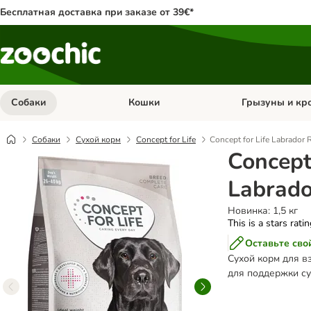
Бесплатная доставка при заказе от 39€*
Собаки
Кошки
Грызуны и кр
Откройте меню категории: Собаки
Откройте меню к
Собаки
Сухой корм
Concept for Life
Concept for Life Labrador R
Concept 
Labrado
Новинка: 1,5 кг
This is a stars rati
Оставьте сво
Сухой корм для в
для поддержки су