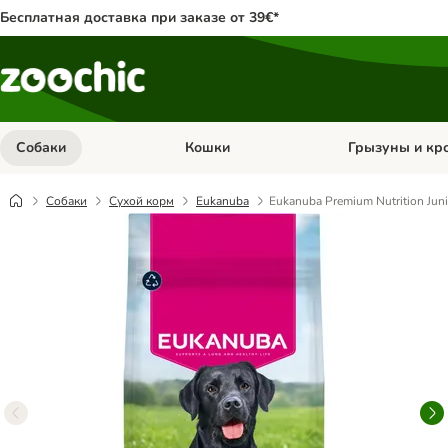
Бесплатная доставка при заказе от 39€*
Собаки
Кошки
Грызуны и кр
Откройте меню категории: Собаки
Откройте меню к
Собаки
Сухой корм
Eukanuba
Eukanuba Premium Nutrition Juni