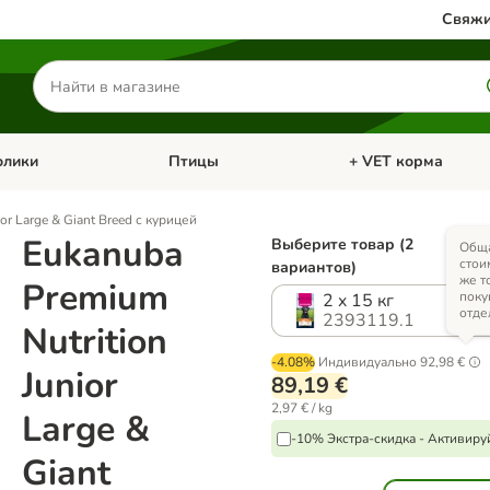
Свяжи
Поиск
товаров
олики
Птицы
+ VET корма
атегории: Кошки
Откройте меню категории: Грызуны и кролики
Откройте меню катег
or Large & Giant Breed с курицей
Eukanuba
Выберите товар (2
Общ
% Эк
стои
вариантов)
же т
Premium
поку
2 x 15 кг
отде
2393119.1
Nutrition
-4.08%
Индивидуально
92,98 €
Junior
89,19 €
2,97 € / kg
Large &
-10% Экстра-скидка - Активиру
Giant