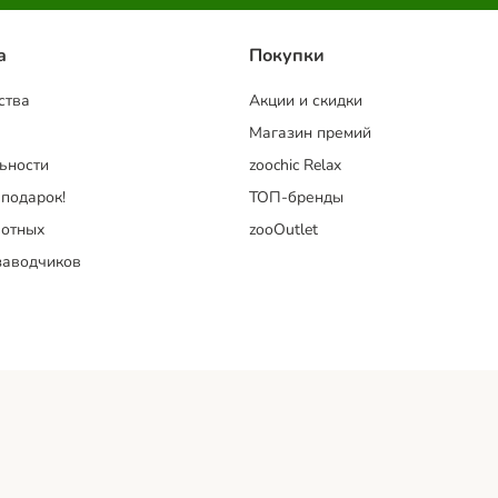
a
Покупки
ства
Акции и скидки
Магазин премий
ьности
zoochic Relax
 подарок!
ТОП-бренды
отных
zooOutlet
заводчиков