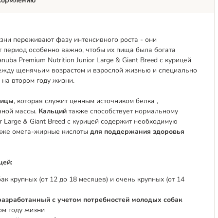
кормлению
изни переживают фазу интенсивного роста
- они
от период особенно важно, чтобы их пища была богата
a Premium Nutrition Junior Large & Giant Breed с курицей
между
щенячьим возрастом
и взрослой жизнью и специально
на втором году жизни.
рицы
, которая служит ценным источником белка
,
чной массы.
Кальций
также способствует нормальному
or Large & Giant Breed с курицей содержит необходимую
кже омега-жирные кислоты
для поддержания здоровья
цей:
 крупных (от 12 до 18 месяцев) и очень крупных (от 14
разработанный с учетом потребностей молодых собак
ром году жизни