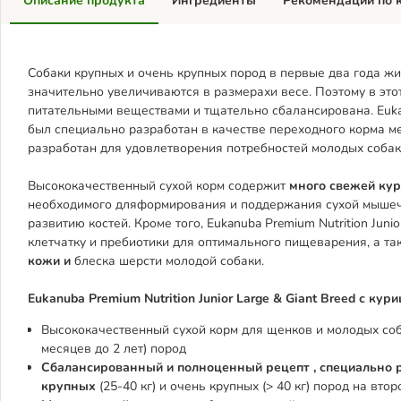
Описание продукта
Ингредиенты
Рекомендации по 
Собаки крупных и очень крупных пород в первые два года ж
значительно увеличиваются в размерах
и весе. Поэтому в эт
питательными веществами и тщательно сбалансирована. Eukanub
был специально разработан в качестве переходного корма 
разработан для удовлетворения потребностей молодых собак 
Высококачественный сухой корм содержит
много свежей ку
необходимого для
формирования и поддержания сухой мыше
развитию костей. Кроме того, Eukanuba Premium Nutrition Juni
клетчатку и
пребиотики для оптимального пищеварения,
а та
кожи и
блеска шерсти молодой собаки.
Eukanuba Premium Nutrition Junior Large & Giant Breed с кури
Высококачественный сухой корм для щенков и молодых собак
месяцев до 2 лет) пород
Сбалансированный и полноценный рецепт , специально 
крупных
(25-40 кг) и очень крупных (> 40 кг) пород на вто