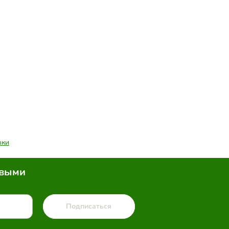
вки
рвыми
Подписаться