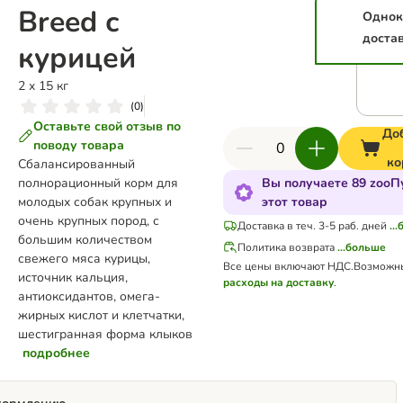
Breed с
Однок
доста
курицей
2 x 15 кг
(
0
)
Оставьте свой отзыв по
До
поводу товара
ко
Сбалансированный
полнорационный корм для
Вы получаете 89 zooП
молодых собак крупных и
этот товар
очень крупных пород, с
Доставка в теч. 3-5 раб. дней
..
большим количеством
Политика возврата
...больше
свежего мяса курицы,
Все цены включают НДС.
Возможн
источник кальция,
расходы на доставку
.
антиоксидантов, омега-
жирных кислот и клетчатки,
шестигранная форма клыков
подробнее