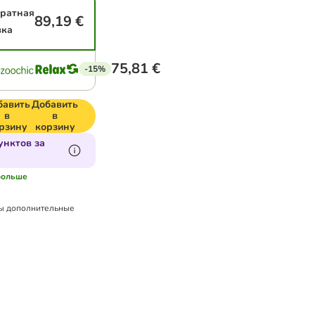
ратная
89,19 €
вка
75,81 €
-15%
бавить
Добавить
в
в
рзину
корзину
унктов за
.больше
ы дополнительные