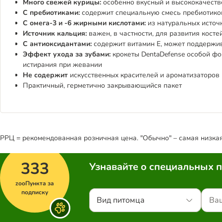
Много свежей курицы:
особенно вкусный и высококачеств
С пребиотиками:
содержит специальную смесь пребиотико
С омега-3 и -6 жирными кислотами:
из натуральных источ
Источник кальция:
важен, в частности, для развития косте
С антиоксидантами:
содержит витамин Е, может поддержи
Эффект ухода за зубами:
крокеты DentaDefense особой фо
истирания при жевании
Не содержит
искусственных красителей и ароматизаторов
Практичный, герметично закрывающийся пакет
РРЦ = рекомендованная розничная цена. "Обычно" – самая низкая 
333
Узнавайте о специальных 
zooПункта за
подписку
Вид питомца