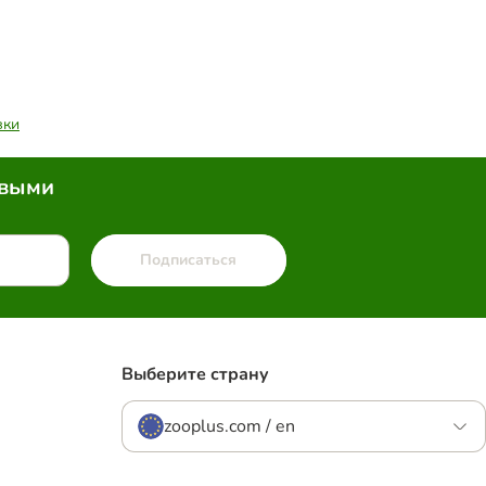
вки
рвыми
Подписаться
Выберите страну
zooplus.com / en