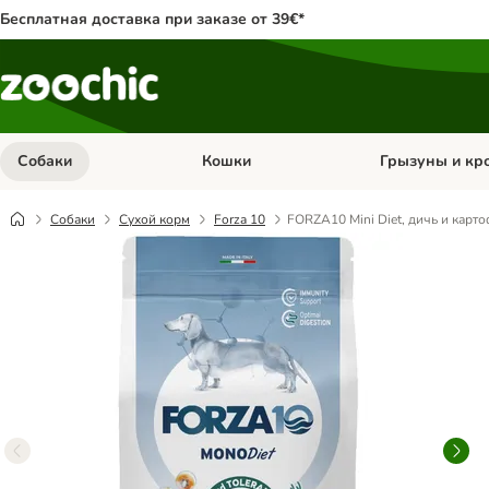
Бесплатная доставка при заказе от 39€*
Собаки
Кошки
Грызуны и кр
Откройте меню категории: Собаки
Откройте меню к
Собаки
Сухой корм
Forza 10
FORZA10 Mini Diet, дичь и карт