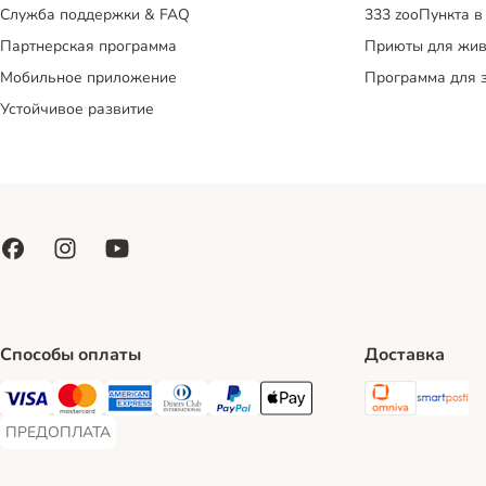
Служба поддержки & FAQ
333 zooПункта в
Партнерская программа
Приюты для жив
Мобильное приложение
Программа для 
Устойчивое развитие
Способы оплаты
Доставка
Omniva S
Sm
Visa Payment Method
Mastercard Payment Method
American Express Payment Method
Diners Club Payment Method
PayPal Payment Method
Apple Pay Payment Method
ПРЕДОПЛАТА
ПРЕДОПЛАТА Payment Method