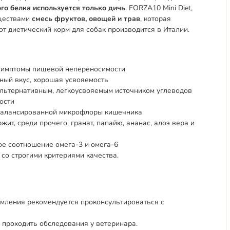
го белка используется только дичь
. FORZA10 Mini Diet,
еществами
смесь фруктов, овощей и трав
, которая
т диетический корм для собак производится в Италии.
симптомы пищевой непереносимости
ный вкус, хорошая усвояемость
альтернативным, легкоусвояемым источником углеводов
ости
сбалансированной микрофлоры кишечника
ржит, среди прочего, гранат, папайю, ананас, алоэ вера и
ое соотношение омега-3 и омега-6
 со строгими критериями качества.
мления рекомендуется проконсультироваться с
проходить обследования у ветеринара.