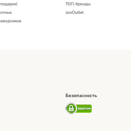
 подарок!
ТОП-бренды
отных
zooOutlet
заводчиков
Безопасность
hipping Method
artPosti Shipping Method
Security