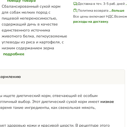
поводу товара
Доставка в теч. 3-5 раб. дней
Сбалансированный сухой корм
Политика возврата
...больше
для собак мелких пород с
Все цены включают НДС.
Возмож
пищевой непереносимостью,
расходы на доставку
.
содержащий дичь в качестве
единственного источника
животного белка, легкоусвояемые
углеводы из риса и картофеля, с
низким содержанием зерна
подробнее
кормлению
Вы ищете диетический корм, отвечающий её особым
 отличный выбор. Этот диетический сухой корм имеет
низкое
е время такие ингредиенты, как свекольная мякоть,
ет здоровью кожи и красивой шерсти. В рецептуре этого