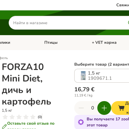
Свяжи
Поиск
товаров
олики
Птицы
+ VET корма
атегории: Кошки
Откройте меню категории: Грызуны и кролики
Откройте меню катег
офель
FORZA10
Выберите товар (2 вариант
1,5 кг
Mini Diet,
1909671.1
дичь и
16,79 €
11,19 € / kg
картофель
Д
1,5 кг
к
(
0
)
Вы получаете 17 zoo
Оставьте свой отзыв по
этот товар