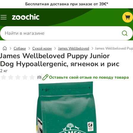
Бесплатная доставка при заказе от 39€*
Каталог
меню
Поиск
товаров
Собаки
Сухой корм
James Wellbeloved
James Wellbeloved Pupp
James Wellbeloved Puppy Junior
Dog Hypoallergenic, ягненок и рис
2 кг
Оставьте свой отзыв по поводу товара
(
0
)