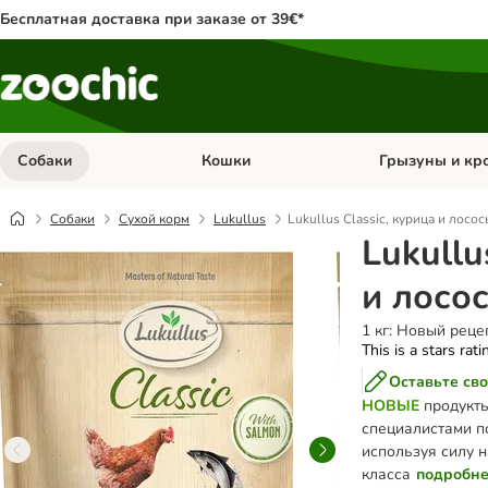
Бесплатная доставка при заказе от 39€*
Собаки
Кошки
Грызуны и кр
Откройте меню категории: Собаки
Откройте меню к
Собаки
Сухой корм
Lukullus
Lukullus Classic, курица и лосос
Lukullu
и лосо
1 кг: Новый реце
This is a stars rat
Оставьте сво
НОВЫЕ
продукты
специалистами п
используя силу 
класса
подробн