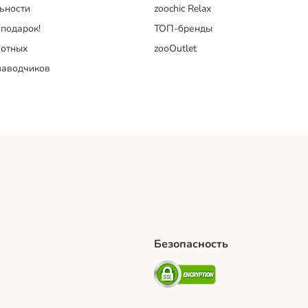
ьности
zoochic Relax
 подарок!
ТОП-бренды
отных
zooOutlet
заводчиков
Безопасность
hipping Method
artPosti Shipping Method
Security