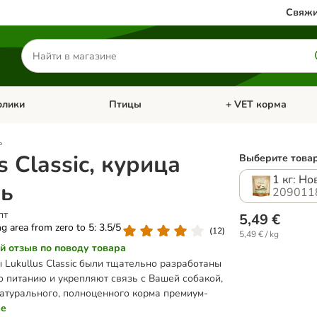
Свяжи
Поиск
товаров
олики
Птицы
+ VET корма
атегории: Кошки
Откройте меню категории: Грызуны и кролики
Откройте меню катег
ь
s Classic, курица
Выберите товар
1 кг: Н
сь
209011
пт
5,49 €
ing area from zero to 5: 3.5/5
(
12
)
5,49 € / kg
й отзыв по поводу товара
 Lukullus Classic были тщательно разработаны
о питанию и укрепляют связь с Вашей собакой,
натурального, полноценного корма премиум-
ее