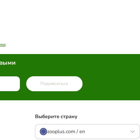
вки
рвыми
Подписаться
Выберите страну
zooplus.com / en