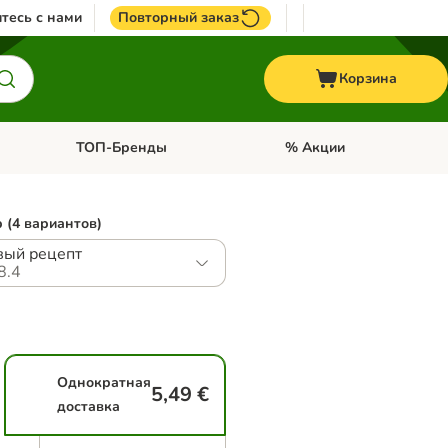
тесь с нами
Повторный заказ
Корзина
ТОП-Бренды
% Акции
ории: Птицы
Откройте меню категории: + VET корма
Откройте меню категории
 (4 вариантов)
овый рецепт
8.4
Однократная
5,49 €
доставка