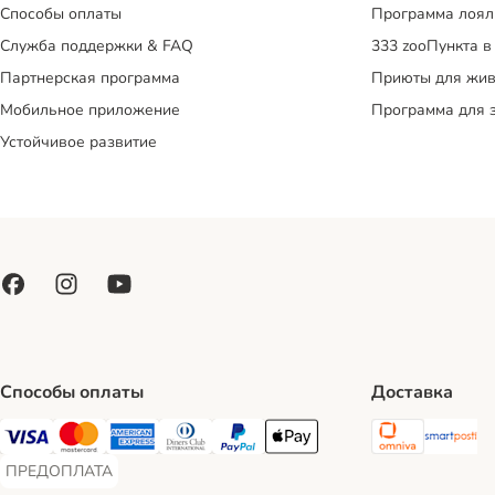
Способы оплаты
Программа лоял
Служба поддержки & FAQ
333 zooПункта в
Партнерская программа
Приюты для жив
Мобильное приложение
Программа для 
Устойчивое развитие
Способы оплаты
Доставка
Omniva S
Sm
Visa Payment Method
Mastercard Payment Method
American Express Payment Method
Diners Club Payment Method
PayPal Payment Method
Apple Pay Payment Method
ПРЕДОПЛАТА
ПРЕДОПЛАТА Payment Method