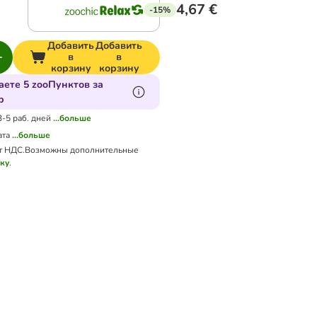
4,67 €
-15%
Добавить
Добавить
в
в
корзину
корзину
аете 5 zooПунктов за
р
3-5 раб. дней
...больше
ата
...больше
т НДС.
Возможны дополнительные
вку
.