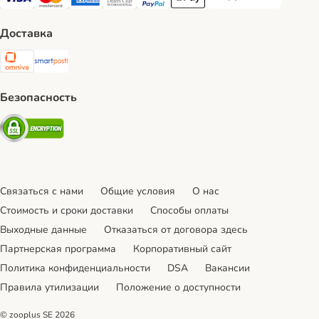
ПРЕДОПЛАТА Payment
Visa Payment Method
Mastercard Payment Method
American Express Payment Method
Diners Club Payment Method
PayPal Payment Method
Apple Pay Payment Method
Доставка
Omniva Shipping Method
SmartPosti Shipping Method
Безопасность
Security
Связаться с нами
Общие условия
О нас
Стоимость и сроки доставки
Cпособы оплаты
Выходные данные
Отказаться от договора здесь
Партнерская программа
Корпоративный сайт
Политика конфиденциальности
DSA
Вакансии
Правила утилизации
Положение о доступности
© zooplus SE
2026