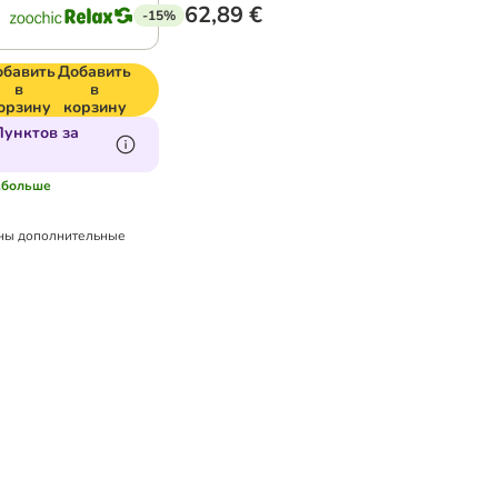
62,89 €
-15%
обавить
Добавить
в
в
орзину
корзину
Пунктов за
..больше
ны дополнительные