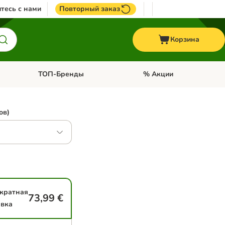
тесь с нами
Повторный заказ
Корзина
ТОП-Бренды
% Акции
ории: Птицы
Откройте меню категории: + VET корма
Откройте меню категории
ов)
кратная
73,99 €
авка