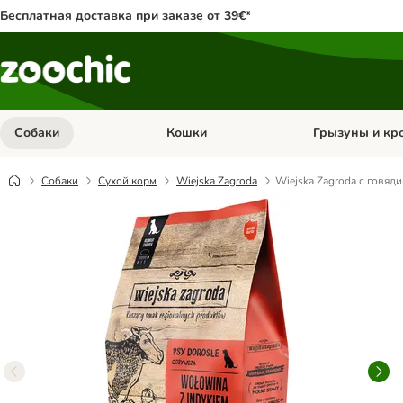
Бесплатная доставка при заказе от 39€*
Собаки
Кошки
Грызуны и кр
Откройте меню категории: Собаки
Откройте меню к
Собаки
Сухой корм
Wiejska Zagroda
Wiejska Zagroda с говяд