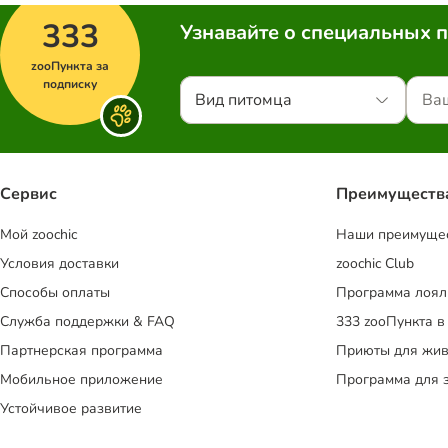
333
Узнавайте о специальных 
zooПункта за
подписку
Вид питомца
Сервис
Преимуществ
Mой zoochic
Наши преимуще
Условия доставки
zoochic Club
Способы оплаты
Программа лоял
Служба поддержки & FAQ
333 zooПункта в
Партнерская программа
Приюты для жив
Мобильное приложение
Программа для 
Устойчивое развитие