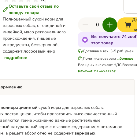
Оставьте свой отзыв по
поводу товара
Полноценный сухой корм для
Д
взрослых собак, с говядиной и
к
индейкой, мясо регионального
Вы получаете 74 zoo
происхождения, пищевые
этот товар
ингредиенты, беззерновой,
содержит лососевый жир
Доставка в теч. 3-5 раб. дней
.
подробнее
Политика возврата
...больше
Все цены включают НДС.
Возмож
расходы на доставку
.
кормлению
—
полнорационный
сухой корм для взрослых собак.
ых поставщиков, чтобы приготовить высококачественный
обавляются такие жизненно важные растительные
кусный натуральный корм с высоким содержанием витаминов
ом
, а рецепт абсолютно не содержит
зерновых
,