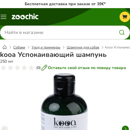
Бесплатная доставка при заказе от 39€*
Каталог
меню
Поиск
товаров
Собаки
Уход и триммеры
Шампуни для собак
kooa Успокаи
kooa Успокаивающий шампунь
250 мл
Оставьте свой отзыв по поводу товара
(
0
)