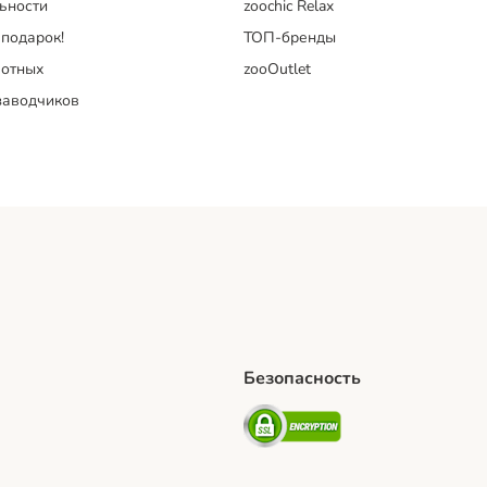
ьности
zoochic Relax
 подарок!
ТОП-бренды
отных
zooOutlet
заводчиков
Безопасность
hipping Method
artPosti Shipping Method
Security