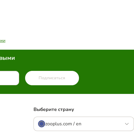
вки
рвыми
Подписаться
Выберите страну
zooplus.com / en