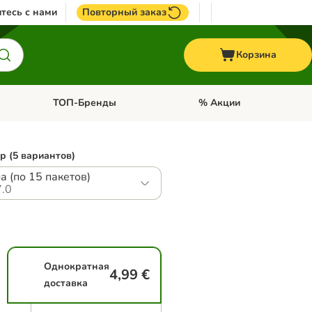
тесь с нами
Повторный заказ
Корзина
ТОП-Бренды
% Акции
ории: Птицы
Откройте меню категории: + VET корма
Откройте меню категории
р (5 вариантов)
а (по 15 пакетов)
.0
Однократная
4,99 €
доставка