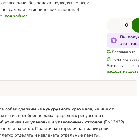
разлагаемые, без запаха, подходят ко всем
нсерам для гигиенических пакетов. В
ке
подробнее
Вы получ
этот тов
Доставка в теч.
Политика возв
Все цены включа
расходы на доста
ла собак сделаны из
кукурузного крахмала
, не имеют
дятся из возобновляемых природных ресурсов и в
об
утилизации упаковки и упаковочных отходов
(EN13432).
ров для пакетов. Практичная стрелочная маркировка
легко отделять и извлекать отдельные пакеты.