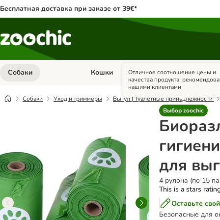
Бесплатная доставка при заказе от 39€*
Собаки
Кошки
Грызуны и кр
Отличное соотношение цены и
Откройте меню категории: Собаки
Откройте меню к
качества продукта, рекомендов
нашими клиентами
Собаки
Уход и триммеры
Выгул | Туалетные принадлежности
Выбор zoochic
Биораз
гигиени
для выг
4 рулона (по 15 па
This is a stars ratin
Оставьте свой
Безопасные для о