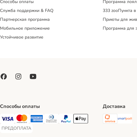
Способы оплаты
Программа лоял
Служба поддержки & FAQ
333 zooПункта в
Партнерская программа
Приюты для жив
Мобильное приложение
Программа для 
Устойчивое развитие
Способы оплаты
Доставка
Omniva S
Sm
Visa Payment Method
Mastercard Payment Method
American Express Payment Method
Diners Club Payment Method
PayPal Payment Method
Apple Pay Payment Method
ПРЕДОПЛАТА
ПРЕДОПЛАТА Payment Method