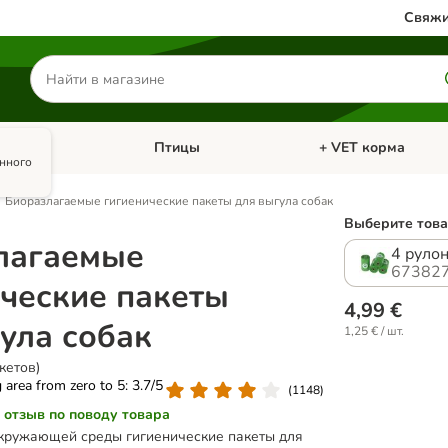
Свяжи
Поиск
товаров
олики
Птицы
+ VET корма
атегории: Кошки
Откройте меню категории: Грызуны и кролики
Откройте меню катег
анного
Биоразлагаемые гигиенические пакеты для выгула собак
Выберите това
лагаемые
4 рулон
673827
ческие пакеты
4,99 €
ула собак
1,25 € / шт.
кетов)
g area from zero to 5: 3.7/5
(
1148
)
 отзыв по поводу товара
кружающей среды гигиенические пакеты для