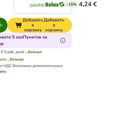
4,24 €
-15%
Добавить
Добавить
в
в
корзину
корзину
аете 5 zooПунктов за
ар
 3-5 раб. дней
...больше
рата
...больше
ют НДС.
Возможны дополнительные
вку
.