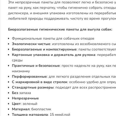
Эти непрозрачные пакеты для позволяют легко и безопасно 
пакет на руку, как перчатку, чтобы гигиенично собрать отходы
диспенсера, и внешняя упаковка изготовлены из перерабаты
любителей природы поддерживать чистоту во время прогулок
Биоразлагаемые гигиенические пакеты для выгула собак:
Функциональные пакеты для собачьих отходов
Экологически чистые
: изготовлены из возобновляемого сы
Биоразлагаемые и компостируемые
: пакеты соответствую
Картонные упаковка и держатель для рулона
: перераба
среды
Практичные и безопасные
: просто наденьте на руку, как 
наизнанку
Перфорированные
: для легкого разделения отдельных па
С маркировкой в ​​виде стрелок
: особенно удобно для опр
Стандартные размеры
: подходят для всех распространен
Без
запаха
Непрозрачные
Цвет
: зеленый
Материал
: биопластик
Толщина материала
: 15 мкм/слой