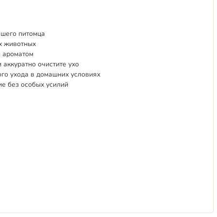
ашего питомца
их животных
м ароматом
и аккуратно очистите ухо
го ухода в домашних условиях
ие без особых усилий