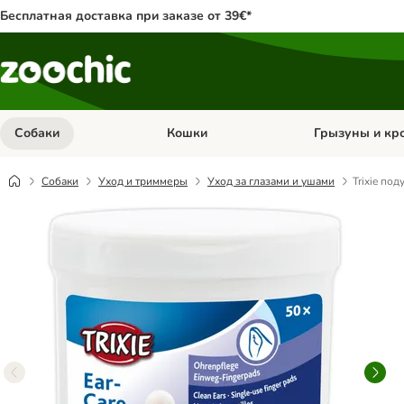
Бесплатная доставка при заказе от 39€*
Собаки
Кошки
Грызуны и кр
Откройте меню категории: Собаки
Откройте меню к
Собаки
Уход и триммеры
Уход за глазами и ушами
Trixie по