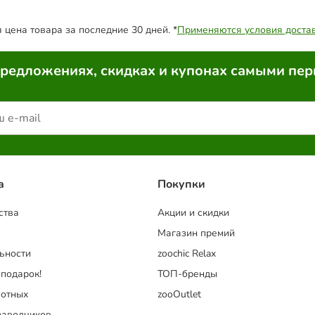
цена товара за последние 30 дней. *
Применяются условия доста
предложениях, скидках и купонах самыми пе
a
Покупки
ства
Акции и скидки
Магазин премий
ьности
zoochic Relax
 подарок!
ТОП-бренды
отных
zooOutlet
заводчиков