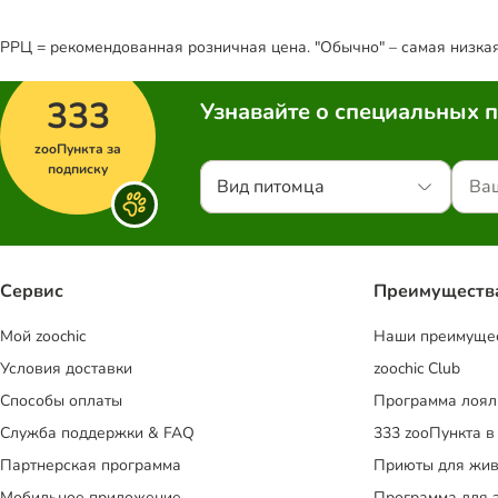
РРЦ = рекомендованная розничная цена. "Обычно" – самая низкая 
333
Узнавайте о специальных 
zooПункта за
подписку
Вид питомца
Сервис
Преимуществ
Mой zoochic
Наши преимуще
Условия доставки
zoochic Club
Способы оплаты
Программа лоял
Служба поддержки & FAQ
333 zooПункта в
Партнерская программа
Приюты для жив
Мобильное приложение
Программа для 