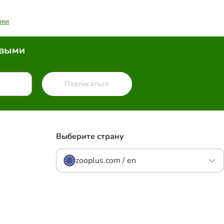
вки
рвыми
Подписаться
Выберите страну
zooplus.com / en