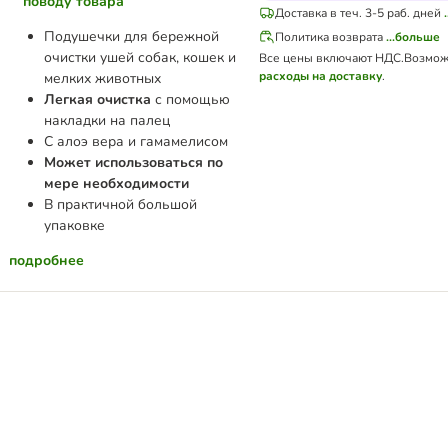
поводу товара
Доставка в теч. 3-5 раб. дней
Подушечки для бережной
Политика возврата
...больше
очистки ушей собак, кошек и
Все цены включают НДС.
Возмож
расходы на доставку
.
мелких животных
Легкая очистка
с помощью
накладки на палец
С алоэ вера и гамамелисом
Может использоваться по
мере необходимости
В практичной большой
упаковке
подробнее
 Intensiv