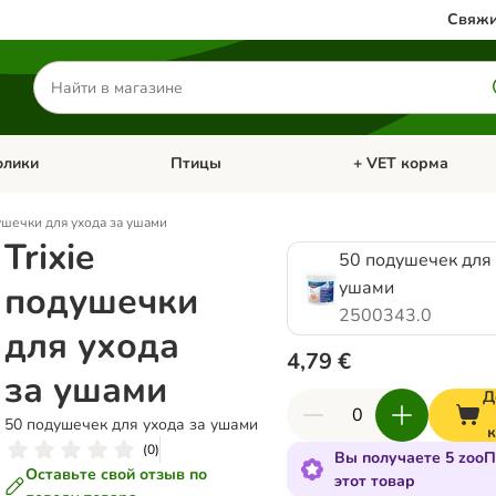
Свяжи
Поиск
товаров
олики
Птицы
+ VET корма
атегории: Кошки
Откройте меню категории: Грызуны и кролики
Откройте меню катег
душечки для ухода за ушами
Trixie
50 подушечек для 
ушами
подушечки
2500343.0
для ухода
4,79 €
за ушами
Д
50 подушечек для ухода за ушами
(
0
)
Вы получаете 5 zooП
Оставьте свой отзыв по
этот товар