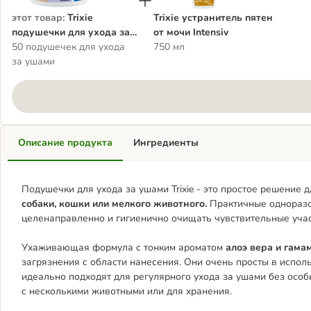
этот товар
:
Trixie
Trixie устранитель пятен
подушечки для ухода за
от мочи Intensiv
ушами
50 подушечек для ухода
750 мл
за ушами
Описание продукта
Ингредиенты
Подушечки для ухода за ушами Trixie - это простое решение
собаки, кошки или мелкого животного.
Практичные одноразо
целенаправленно и гигиенично очищать чувствительные учас
Ухаживающая формула с тонким ароматом
алоэ вера и гама
загрязнения с области нанесения. Они очень просты в испол
идеально подходят для регулярного ухода за ушами без особ
с несколькими животными или для хранения.