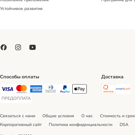
Устойчивое развитие
Способы оплаты
Доставка
Omniva S
Sm
Visa Payment Method
Mastercard Payment Method
American Express Payment Method
Diners Club Payment Method
PayPal Payment Method
Apple Pay Payment Method
ПРЕДОПЛАТА
ПРЕДОПЛАТА Payment Method
Связаться с нами
Общие условия
О нас
Стоимость и срок
Корпоративный сайт
Политика конфиденциальности
DSA