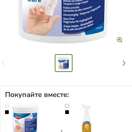
Покупайте вместе:
Trixie подушечки для ухода за ушами
Trixie устранитель пятен от мочи